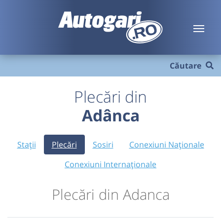
Căutare
Plecări din
Adânca
Stații
Plecări
Sosiri
Conexiuni Naționale
Conexiuni Internaționale
Plecări din Adanca