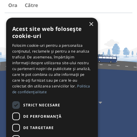
Ora
Către
×
Acest site web folosește
cookie-uri
Folosim cookie-uri pentru a personaliza
conținutul, reclamele și pentru a ne analiza
traficul. De asemenea, împărtășim
informații despre utilizarea site-ului nostru
cu partenerii noștri de publicitate și analiză,
care le pot combina cu alte informații pe
care le-ați furnizat sau pe care le-au
colectat din utilizarea serviciilor lor.
Politica
Pentru Călători
de confidențialitate
Pentru Transportatori
STRICT NECESARE
Interacționăm
DE PERFORMANȚĂ
DE TARGETARE
Acceptăm plăți cu