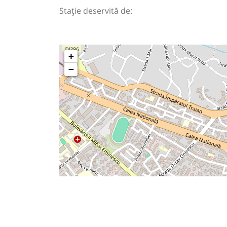
Stație deservită de:
+
−