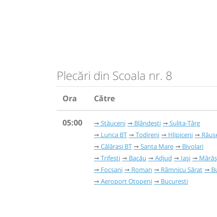
Plecări din Scoala nr. 8
Ora
Către
05:00
Stăuceni
Blândești
Sulița-Târg
Lunca BT
Todireni
Hlipiceni
Răus
Călărași BT
Santa Mare
Bivolari
Trifești
Bacău
Adjud
Iași
Mărăș
Focșani
Roman
Râmnicu Sărat
B
Aeroport Otopeni
București