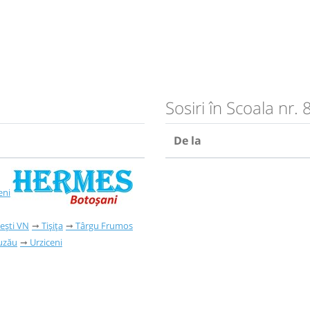
Sosiri în Scoala nr. 
De la
eni
ești VN
Tișița
Târgu Frumos
uzău
Urziceni