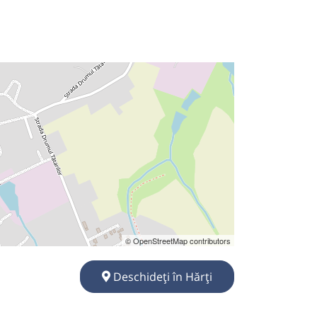
© OpenStreetMap contributors
Deschideți în Hărți