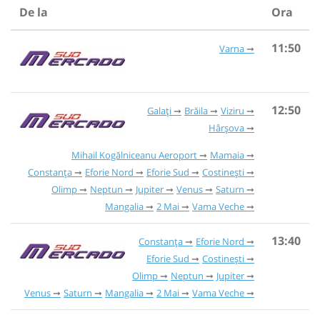
De la
Ora
11:50
Varna
12:50
Galați
Brăila
Viziru
Hârșova
Mihail Kogălniceanu Aeroport
Mamaia
Constanța
Eforie Nord
Eforie Sud
Costinești
Olimp
Neptun
Jupiter
Venus
Saturn
Mangalia
2 Mai
Vama Veche
13:40
Constanța
Eforie Nord
Eforie Sud
Costinești
Olimp
Neptun
Jupiter
Venus
Saturn
Mangalia
2 Mai
Vama Veche