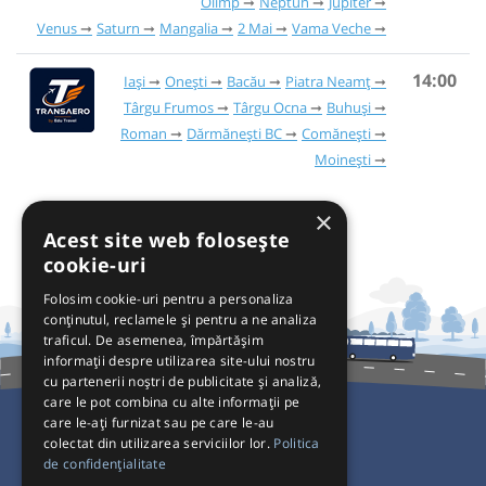
Olimp
Neptun
Jupiter
Venus
Saturn
Mangalia
2 Mai
Vama Veche
14:00
Iași
Onești
Bacău
Piatra Neamț
Târgu Frumos
Târgu Ocna
Buhuși
Roman
Dărmănești BC
Comănești
Moinești
×
Acest site web folosește
cookie-uri
Folosim cookie-uri pentru a personaliza
conținutul, reclamele și pentru a ne analiza
traficul. De asemenea, împărtășim
informații despre utilizarea site-ului nostru
cu partenerii noștri de publicitate și analiză,
care le pot combina cu alte informații pe
care le-ați furnizat sau pe care le-au
colectat din utilizarea serviciilor lor.
Politica
Pentru Călători
de confidențialitate