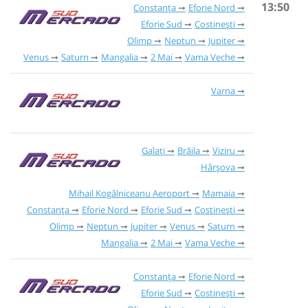
13:50
Constanța
Eforie Nord
Eforie Sud
Costinești
Olimp
Neptun
Jupiter
Venus
Saturn
Mangalia
2 Mai
Vama Veche
Varna
Galați
Brăila
Viziru
Hârșova
Mihail Kogălniceanu Aeroport
Mamaia
Constanța
Eforie Nord
Eforie Sud
Costinești
Olimp
Neptun
Jupiter
Venus
Saturn
Mangalia
2 Mai
Vama Veche
Constanța
Eforie Nord
Eforie Sud
Costinești