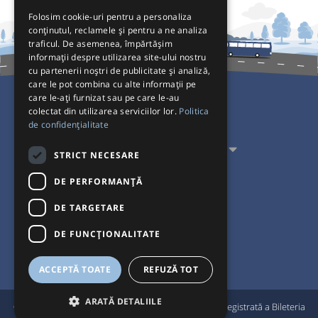
Folosim cookie-uri pentru a personaliza
conținutul, reclamele și pentru a ne analiza
traficul. De asemenea, împărtășim
informații despre utilizarea site-ului nostru
cu partenerii noștri de publicitate și analiză,
care le pot combina cu alte informații pe
care le-ați furnizat sau pe care le-au
colectat din utilizarea serviciilor lor.
Politica
Pentru Călători
de confidențialitate
Pentru Transportatori
STRICT NECESARE
Interacționăm
DE PERFORMANȚĂ
DE TARGETARE
Acceptăm plăți cu
DE FUNCŢIONALITATE
ACCEPTĂ TOATE
REFUZĂ TOT
ARATĂ DETALIILE
®
© Bileteria 2004-2026 | Autogari.RO
este marcă înregistrată a Bileteria