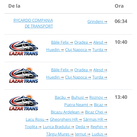
De la
Ora
RYCARDO COMPANIA
06:34
Grindeni
DE TRANSPORT
10:40
Băile Felix
Oradea
Aleșd
Huedin
Cluj Napoca
Turda
Băile Felix
Oradea
Aleșd
Huedin
Cluj Napoca
Turda
13:40
Bacău
Buhuși
Roznov
Piatra Neamț
Bicaz
Bicazu Ardelean
Bicaz Chei
Lacu Roșu
Gheorgheni HR
Sărmaș HR
Toplița
Lunca Bradului
Deda
Reghin
Târgu-Mureș
Iernut
Luduș