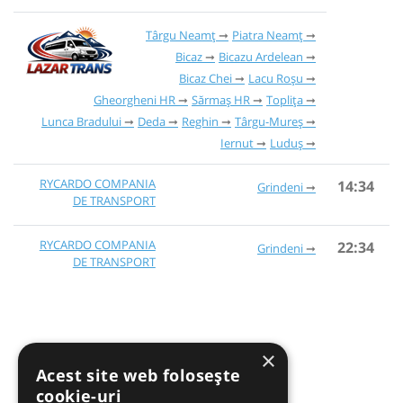
Târgu Neamț
Piatra Neamț
Bicaz
Bicazu Ardelean
Bicaz Chei
Lacu Roșu
Gheorgheni HR
Sărmaș HR
Toplița
Lunca Bradului
Deda
Reghin
Târgu-Mureș
Iernut
Luduș
RYCARDO COMPANIA
14:34
Grindeni
DE TRANSPORT
RYCARDO COMPANIA
22:34
Grindeni
DE TRANSPORT
×
Acest site web folosește
cookie-uri