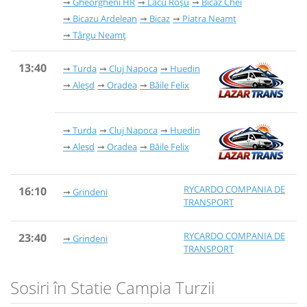
Gheorgheni HR
Lacu Roșu
Bicaz Chei
Bicazu Ardelean
Bicaz
Piatra Neamț
Târgu Neamț
13:40
Turda
Cluj Napoca
Huedin
Aleșd
Oradea
Băile Felix
Turda
Cluj Napoca
Huedin
Aleșd
Oradea
Băile Felix
RYCARDO COMPANIA DE
16:10
Grindeni
TRANSPORT
RYCARDO COMPANIA DE
23:40
Grindeni
TRANSPORT
Sosiri în Statie Campia Turzii