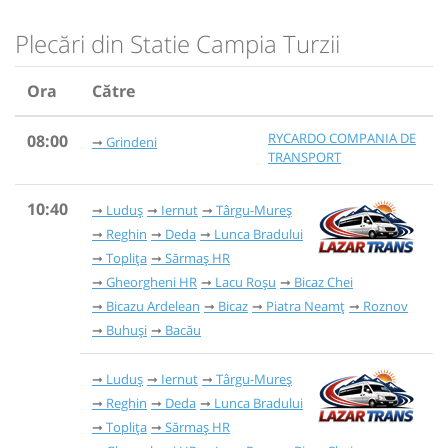
Plecări din Statie Campia Turzii
Ora
Către
RYCARDO COMPANIA DE
08:00
Grindeni
TRANSPORT
10:40
Luduș
Iernut
Târgu-Mureș
Reghin
Deda
Lunca Bradului
Toplița
Sărmaș HR
Gheorgheni HR
Lacu Roșu
Bicaz Chei
Bicazu Ardelean
Bicaz
Piatra Neamț
Roznov
Buhuși
Bacău
Luduș
Iernut
Târgu-Mureș
Reghin
Deda
Lunca Bradului
Toplița
Sărmaș HR