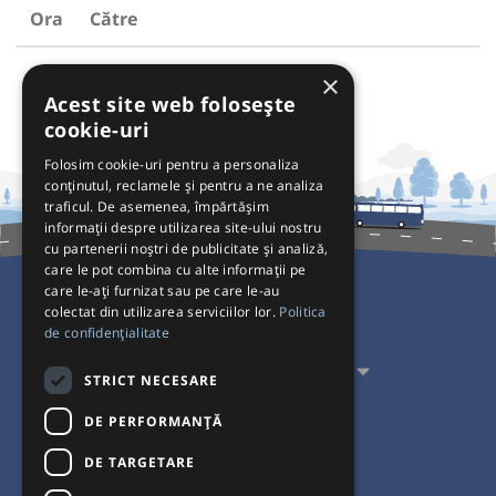
Ora
Către
×
Acest site web folosește
cookie-uri
Folosim cookie-uri pentru a personaliza
conținutul, reclamele și pentru a ne analiza
traficul. De asemenea, împărtășim
informații despre utilizarea site-ului nostru
cu partenerii noștri de publicitate și analiză,
care le pot combina cu alte informații pe
care le-ați furnizat sau pe care le-au
colectat din utilizarea serviciilor lor.
Politica
Pentru Călători
de confidențialitate
Pentru Transportatori
STRICT NECESARE
Interacționăm
DE PERFORMANȚĂ
DE TARGETARE
Acceptăm plăți cu