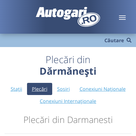
Căutare
Plecări din
Dărmănești
Stații
Plecări
Sosiri
Conexiuni Naționale
Conexiuni Internaționale
Plecări din Darmanesti