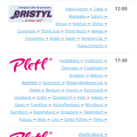
12:00
Vama Veche
2 Mai
Mangalia
Saturn
Venus
Neptun
Olimp
Costinești
Eforie Sud
Eforie Nord
Agigea
Constanța
Brăila
Galați
Șendreni GL
Hanu Conachi
17:40
Heidelberg
Heilbronn
Öhringen
Crailsheim
Ansbach
Bekum
Bielefeld
Gütersloh
Rheda-Wiedenbrück
Oelde
Beckum
Hamm
Dortmund
Duisburg
Essen
Düsseldorf
Koln
Siegen
Gisen
Frankfurt
Aschaffenburg
Würzburg
Nürnberg
Regensburg
Straubing
Degendorf
Passau
Wels
Linz
Sankt Pölten
Viena
Waldkraiburg