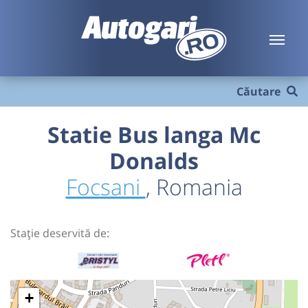
Căutare
Statie Bus langa Mc
Donalds
Focsani
, Romania
Stație deservită de:
+