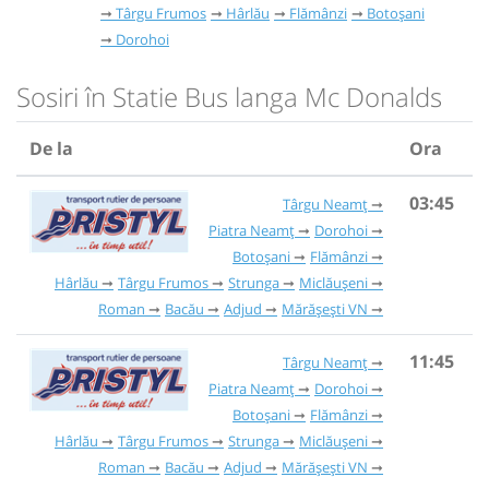
Târgu Frumos
Hârlău
Flămânzi
Botoșani
Dorohoi
Sosiri în Statie Bus langa Mc Donalds
De la
Ora
03:45
Târgu Neamț
Piatra Neamț
Dorohoi
Botoșani
Flămânzi
Hârlău
Târgu Frumos
Strunga
Miclăușeni
Roman
Bacău
Adjud
Mărășești VN
11:45
Târgu Neamț
Piatra Neamț
Dorohoi
Botoșani
Flămânzi
Hârlău
Târgu Frumos
Strunga
Miclăușeni
Roman
Bacău
Adjud
Mărășești VN