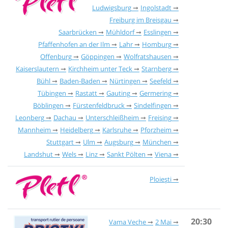
Ludwigsburg
Ingolstadt
Freiburg im Breisgau
Saarbrücken
Mühldorf
Esslingen
Pfaffenhofen an der Ilm
Lahr
Homburg
Offenburg
Göppingen
Wolfratshausen
Kaiserslautern
Kirchheim unter Teck
Starnberg
Bühl
Baden-Baden
Nürtingen
Seefeld
Tübingen
Rastatt
Gauting
Germering
Böblingen
Fürstenfeldbruck
Sindelfingen
Leonberg
Dachau
Unterschleißheim
Freising
Mannheim
Heidelberg
Karlsruhe
Pforzheim
Stuttgart
Ulm
Augsburg
München
Landshut
Wels
Linz
Sankt Pölten
Viena
Ploiești
20:30
Vama Veche
2 Mai