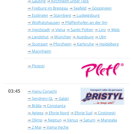
Gauting
Kirchheim unter Teck
Freiburg im Breisgau
Seefeld
Göppingen
Esslingen
Starnberg
Ludwigsburg
Wolfratshausen
Pfaffenhofen an der Ilm
Ingolstadt
Viena
Sankt Pölten
Linz
Wels
Landshut
München
Augsburg
Ulm
Stuttgart
Pforzheim
Karlsruhe
Heidelberg
Mannheim
Ploiești
03:45
Hanu Conachi
Șendreni GL
Galați
Brăila
Constanța
Agigea
Eforie Nord
Eforie Sud
Costinești
Olimp
Neptun
Venus
Saturn
Mangalia
2 Mai
Vama Veche