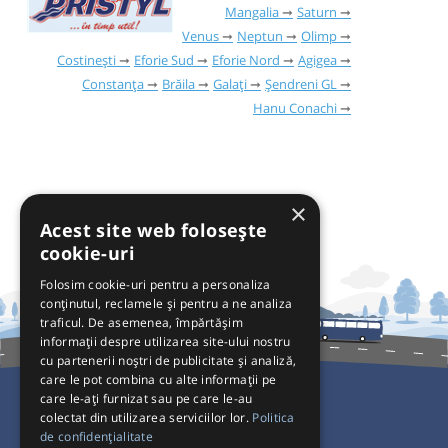
Mangalia
Saturn
Venus
Neptun
Olimp
Costinești
Eforie Sud
Eforie Nord
Agigea
Constanța
Brăila
Galați
Șendreni GL
Hanu Conachi
×
Acest site web folosește
cookie-uri
Folosim cookie-uri pentru a personaliza
conținutul, reclamele și pentru a ne analiza
traficul. De asemenea, împărtășim
informații despre utilizarea site-ului nostru
cu partenerii noștri de publicitate și analiză,
care le pot combina cu alte informații pe
care le-ați furnizat sau pe care le-au
colectat din utilizarea serviciilor lor.
Politica
Pentru Călători
de confidențialitate