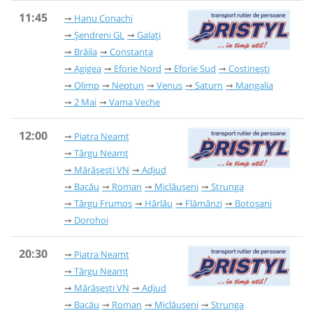
11:45
Hanu Conachi
Șendreni GL
Galați
Brăila
Constanța
Agigea
Eforie Nord
Eforie Sud
Costinești
Olimp
Neptun
Venus
Saturn
Mangalia
2 Mai
Vama Veche
12:00
Piatra Neamț
Târgu Neamț
Mărășești VN
Adjud
Bacău
Roman
Miclăușeni
Strunga
Târgu Frumos
Hârlău
Flămânzi
Botoșani
Dorohoi
20:30
Piatra Neamț
Târgu Neamț
Mărășești VN
Adjud
Bacău
Roman
Miclăușeni
Strunga