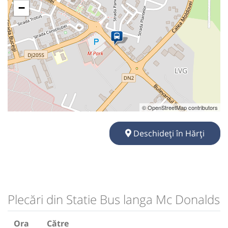
−
© OpenStreetMap contributors
Deschideți în Hărți
Plecări din Statie Bus langa Mc Donalds
Ora
Către