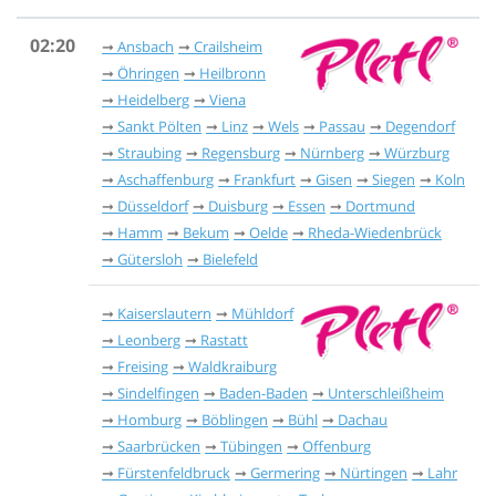
02:20
Ansbach
Crailsheim
Öhringen
Heilbronn
Heidelberg
Viena
Sankt Pölten
Linz
Wels
Passau
Degendorf
Straubing
Regensburg
Nürnberg
Würzburg
Aschaffenburg
Frankfurt
Gisen
Siegen
Koln
Düsseldorf
Duisburg
Essen
Dortmund
Hamm
Bekum
Oelde
Rheda-Wiedenbrück
Gütersloh
Bielefeld
Kaiserslautern
Mühldorf
Leonberg
Rastatt
Freising
Waldkraiburg
Sindelfingen
Baden-Baden
Unterschleißheim
Homburg
Böblingen
Bühl
Dachau
Saarbrücken
Tübingen
Offenburg
Fürstenfeldbruck
Germering
Nürtingen
Lahr