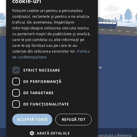
cookie-uri
Folosim cookie-uri pentru a personaliza
conținutul, reclamele și pentru a ne analiza
traficul. De asemenea, împărtășim
informații despre utilizarea site-ului nostru
cu partenerii noștri de publicitate și analiză,
care le pot combina cu alte informații pe
care le-ați furnizat sau pe care le-au
colectat din utilizarea serviciilor lor.
Politica
Pentru Călători
de confidențialitate
Pentru Transportatori
STRICT NECESARE
Interacționăm
DE PERFORMANȚĂ
DE TARGETARE
Acceptăm plăți cu
DE FUNCŢIONALITATE
ACCEPTĂ TOATE
REFUZĂ TOT
ARATĂ DETALIILE
®
© Bileteria 2004-2026 | Autogari.RO
este marcă înregistrată a Bileteria