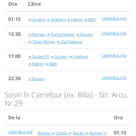
Ora
Către
LibertBus.md
01:15
Sculeni
Ungheni
Fălești
Bălți
LibertBus.md
13:30
Roman
Piatra Neamț
Sovata
Târgu-Mureș
Cluj Napoca
LibertBus.md
17:00
Sculení IS
Sculeni
Ungheni
Fălești
Bălți
LibertBus.md
22:30
Brașov
Sosiri în Carrefour (ex. Billa) - Str. Arcu,
Nr.29
De la
Ora
LibertBus.md
01:15
Brașov
Onești
Bacău
Roman