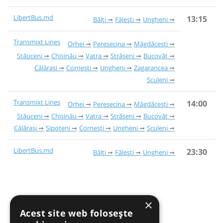
LibertBus.md
13:15
Bălți
Fălești
Ungheni
Transmixt Lines
Orhei
Peresecina
Măgdăcești
Stăuceni
Chișinău
Vatra
Strășeni
Bucovăț
Călărași
Cornești
Ungheni
Zagarancea
Sculeni
Transmixt Lines
14:00
Orhei
Peresecina
Măgdăcești
Stăuceni
Chișinău
Vatra
Strășeni
Bucovăț
Călărași
Sipoteni
Cornești
Ungheni
Sculeni
LibertBus.md
23:30
Bălți
Fălești
Ungheni
×
Acest site web folosește