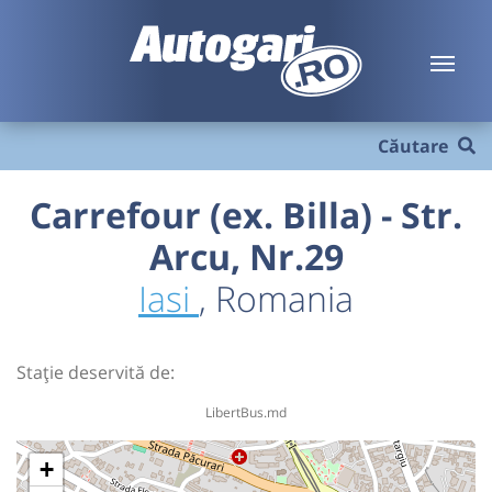
Căutare
Carrefour (ex. Billa) - Str.
Arcu, Nr.29
Iasi
, Romania
Stație deservită de:
LibertBus.md
+