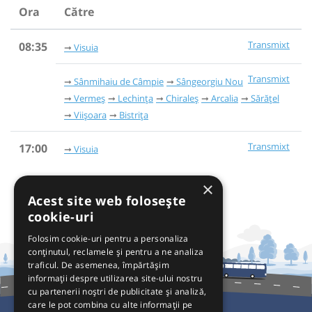
Ora
Către
Transmixt
08:35
Visuia
Transmixt
Sânmihaiu de Câmpie
Sângeorgiu Nou
Vermeș
Lechința
Chiraleș
Arcalia
Sărățel
Viișoara
Bistrița
Transmixt
17:00
Visuia
×
Acest site web folosește
cookie-uri
Folosim cookie-uri pentru a personaliza
conținutul, reclamele și pentru a ne analiza
traficul. De asemenea, împărtășim
informații despre utilizarea site-ului nostru
cu partenerii noștri de publicitate și analiză,
care le pot combina cu alte informații pe