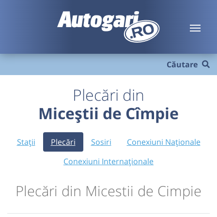
Căutare
Plecări din
Miceștii de Cîmpie
Stații
Plecări
Sosiri
Conexiuni Naționale
Conexiuni Internaționale
Plecări din Micestii de Cimpie