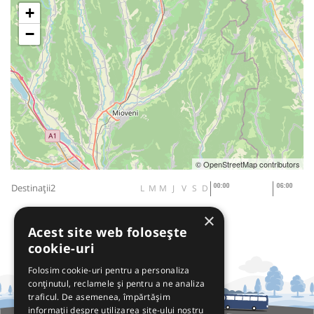
+
−
© OpenStreetMap contributors
Destinații2
L
M
M
J
V
S
D
×
Acest site web folosește
cookie-uri
Folosim cookie-uri pentru a personaliza
conținutul, reclamele și pentru a ne analiza
traficul. De asemenea, împărtășim
informații despre utilizarea site-ului nostru