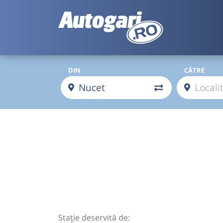
DIN
CĂTRE
Stație deservită de: