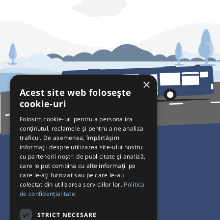
×
Acest site web folosește
cookie-uri
Folosim cookie-uri pentru a personaliza
conținutul, reclamele și pentru a ne analiza
traficul. De asemenea, împărtășim
Pentru Călători
informații despre utilizarea site-ului nostru
cu partenerii noștri de publicitate și analiză,
Curse autobuz
care le pot combina cu alte informații pe
care le-ați furnizat sau pe care le-au
Plecări/Sosiri
colectat din utilizarea serviciilor lor.
Politica
Program operatori
de confidențialitate
Termeni și condiții
STRICT NECESARE