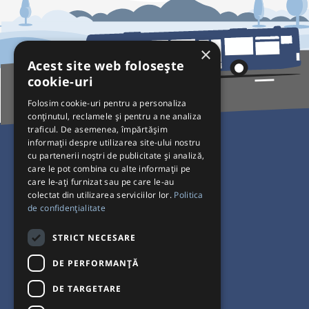
×
Acest site web folosește
cookie-uri
Folosim cookie-uri pentru a personaliza
conținutul, reclamele și pentru a ne analiza
traficul. De asemenea, împărtășim
Pentru Călători
informații despre utilizarea site-ului nostru
cu partenerii noștri de publicitate și analiză,
Curse autobuz
care le pot combina cu alte informații pe
care le-ați furnizat sau pe care le-au
Plecări/Sosiri
colectat din utilizarea serviciilor lor.
Politica
Program operatori
de confidențialitate
Termeni și condiții
STRICT NECESARE
Setări de cookie-uri
DE PERFORMANȚĂ
DE TARGETARE