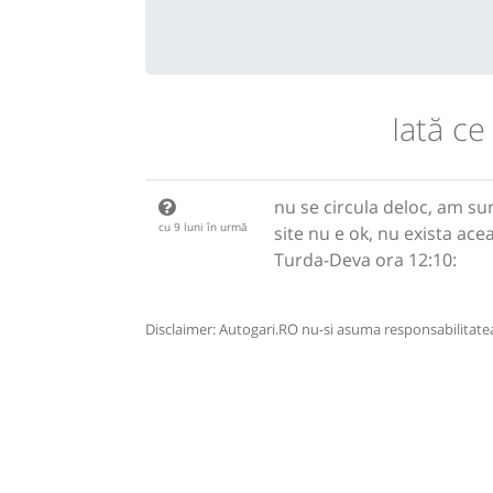
Iată ce
nu se circula deloc, am su
cu 9 luni în urmă
site nu e ok, nu exista acea
Turda-Deva ora 12:10:
Disclaimer: Autogari.RO nu-si asuma responsabilitatea 