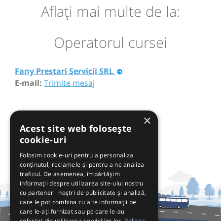
Aflaţi mai multe de la:
Operatorul cursei
Fany Prestari Servicii SRL
E-mail:
Trimite mesaj
×
Acest site web folosește
cookie-uri
Folosim cookie-uri pentru a personaliza
conținutul, reclamele și pentru a ne analiza
traficul. De asemenea, împărtășim
informații despre utilizarea site-ului nostru
cu partenerii noștri de publicitate și analiză,
care le pot combina cu alte informații pe
care le-ați furnizat sau pe care le-au
colectat din utilizarea serviciilor lor.
Politica