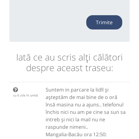
Trimite
Iată ce au scris alţi călători
despre aceast traseu:
Suntem in parcare la lidll și
cu 6 zile în urmă
așteptăm de mai bine de o oră
însă masina nu a ajuns.. telefonul
închis nici nu am pe cine sa sun sa
intreb și nici la mail nu ne
raspunde nimeni..
Mangalia-Bacău ora 12:50: