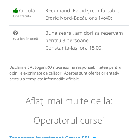
Circulă
Recomand. Rapid și confortabil.
luna trecută
Eforie Nord-Bacău ora 14:40:
Buna seara , am dori sa rezervam
cu 2 luni în urmă
pentru 3 persoane
Constanța-Iași ora 15:00:
Disclaimer: Autogari.RO nu-si asuma responsabilitatea pentru
opiniile exprimate de călători. Acestea sunt oferite orientativ
pentru a completa informatiile oficiale.
Aflaţi mai multe de la:
Operatorul cursei
Transaero Investment Group SRL