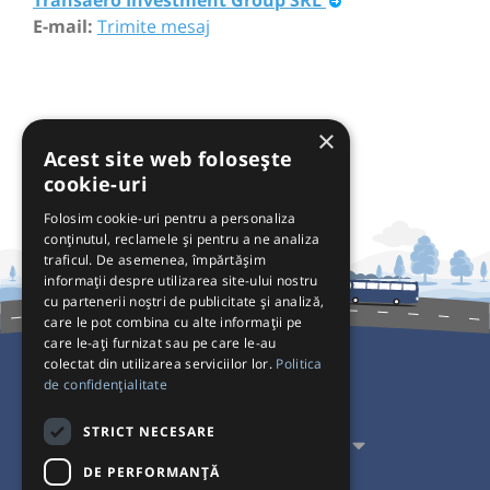
E-mail:
Trimite mesaj
×
Acest site web folosește
cookie-uri
Folosim cookie-uri pentru a personaliza
conținutul, reclamele și pentru a ne analiza
traficul. De asemenea, împărtășim
informații despre utilizarea site-ului nostru
cu partenerii noștri de publicitate și analiză,
care le pot combina cu alte informații pe
care le-ați furnizat sau pe care le-au
colectat din utilizarea serviciilor lor.
Politica
de confidențialitate
Pentru Călători
STRICT NECESARE
Pentru Transportatori
DE PERFORMANȚĂ