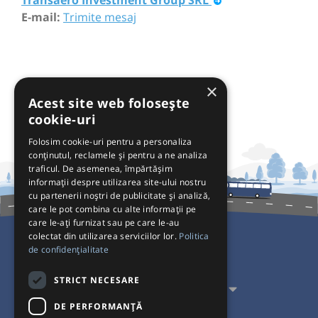
E-mail:
Trimite mesaj
×
Acest site web folosește
cookie-uri
Folosim cookie-uri pentru a personaliza
conținutul, reclamele și pentru a ne analiza
traficul. De asemenea, împărtășim
informații despre utilizarea site-ului nostru
cu partenerii noștri de publicitate și analiză,
care le pot combina cu alte informații pe
care le-ați furnizat sau pe care le-au
colectat din utilizarea serviciilor lor.
Politica
de confidențialitate
Pentru Călători
STRICT NECESARE
Pentru Transportatori
DE PERFORMANȚĂ