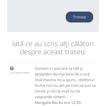
Trimite
Iată ce au scris alţi călători
despre aceast traseu:
Suntem in parcare la lidll și
cu 4 zile în urmă
așteptăm de mai bine de o oră
însă masina nu a ajuns.. telefonul
închis nici nu am pe cine sa sun sa
intreb și nici la mail nu ne
raspunde nimeni..
Mangalia-Bacău ora 12:50: