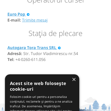
Euro Pop
E-mail:
Trimite mesaj
Staţia de plecare
Autogara Tora Trans SRL
Adresă:
Str. Tudor Vladimirescu nr.54
Tel:
+4-0260-611.056
×
Acest site web folosește
cookie-uri
Folosim cookie-uri pentru a personaliza
conținutul, reclamele și pentru a ne analiza
traficul. De asemenea, împărtășim
informații despre utilizarea site-ului nostru