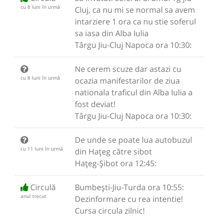
cu 8 luni în urmă
Cluj, ca nu mi se normal sa avem
intarziere 1 ora ca nu stie soferul
sa iasa din Alba Iulia
Târgu Jiu-Cluj Napoca ora 10:30:
Ne cerem scuze dar astazi cu
cu 8 luni în urmă
ocazia manifestarilor de ziua
nationala traficul din Alba Iulia a
fost deviat!
Târgu Jiu-Cluj Napoca ora 10:30:
De unde se poate lua autobuzul
cu 11 luni în urmă
din Hațeg către sibot
Hațeg-Șibot ora 12:45:
Circulă
Bumbești-Jiu-Turda ora 10:55:
anul trecut
Dezinformare cu rea intentie!
Cursa circula zilnic!