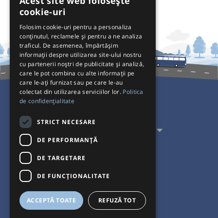
Acest site web folosește
cookie-uri
Folosim cookie-uri pentru a personaliza
conținutul, reclamele și pentru a ne analiza
traficul. De asemenea, împărtășim
informații despre utilizarea site-ului nostru
cu partenerii noștri de publicitate și analiză,
care le pot combina cu alte informații pe
care le-ați furnizat sau pe care le-au
colectat din utilizarea serviciilor lor.
Politica
de confidențialitate
Pentru Călători
STRICT NECESARE
Pentru Transportatori
DE PERFORMANȚĂ
Interacționăm
DE TARGETARE
Acceptăm plăți cu
DE FUNCŢIONALITATE
ACCEPTĂ TOATE
REFUZĂ TOT