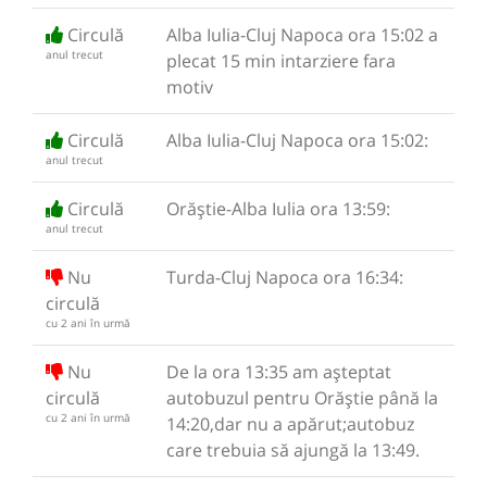
Circulă
Alba Iulia-Cluj Napoca ora 15:02 a
anul trecut
plecat 15 min intarziere fara
motiv
Circulă
Alba Iulia-Cluj Napoca ora 15:02:
anul trecut
Circulă
Orăștie-Alba Iulia ora 13:59:
anul trecut
Nu
Turda-Cluj Napoca ora 16:34:
circulă
cu 2 ani în urmă
Nu
De la ora 13:35 am așteptat
circulă
autobuzul pentru Orăștie până la
cu 2 ani în urmă
14:20,dar nu a apărut;autobuz
care trebuia să ajungă la 13:49.