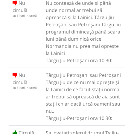
Nu
Nu contează de unde și până
circulă
unde normal ar trebui să
cu 5 luni în urmă
oprească și la Lainici. Târgu Jiu
Petroșani sau Petroșani Târgu Jiu
programul dimineață până seara
luni până duminică orice
Normandia nu prea mai oprește
la Lainici
Târgu Jiu-Petroșani ora 10:30:
Nu
Târgu Jiu Petroșani sau Petroșani
circulă
Târgu Jiu de ce nu mai oprește și
cu 5 luni în urmă
la Lainici de ce făcut stații normal
ar trebui să oprească de aia sunt
stații chiar dacă urcă oameni sau
nu..
Târgu Jiu-Petroșani ora 10:30:
Circulă
Sa invatati soferul drumul Tg jiu-