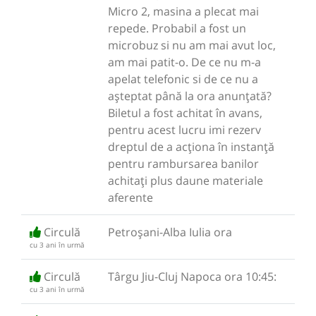
Micro 2, masina a plecat mai
repede. Probabil a fost un
microbuz si nu am mai avut loc,
am mai patit-o. De ce nu m-a
apelat telefonic si de ce nu a
așteptat până la ora anunțată?
Biletul a fost achitat în avans,
pentru acest lucru imi rezerv
dreptul de a acționa în instanță
pentru rambursarea banilor
achitați plus daune materiale
aferente
Circulă
Petroșani-Alba Iulia ora
cu 3 ani în urmă
Circulă
Târgu Jiu-Cluj Napoca ora 10:45:
cu 3 ani în urmă