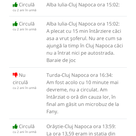
Circulă
Alba Iulia-Cluj Napoca ora 15:02:
cu 2 ani în urmă
Circulă
Alba Iulia-Cluj Napoca ora 15:02:
cu 2 ani în urmă
A plecat cu 15 min întârziere căci
asa a vrut șoferul. Nu are cum sa
ajungă la timp în Cluj Napoca căci
nu a întrat nici pe autostrada.
Baraie de joc
Nu
Turda-Cluj Napoca ora 16:34:
circulă
Am fost acolo cu 10 minute mai
cu 2 ani în urmă
devreme, nu a circulat. Am
întârziat o oră din cauza lor, în
final am găsit un microbuz de la
Fany.
Circulă
Orăștie-Cluj Napoca ora 13:59:
cu 2 ani în urmă
La ora 13,59 eram in statia din