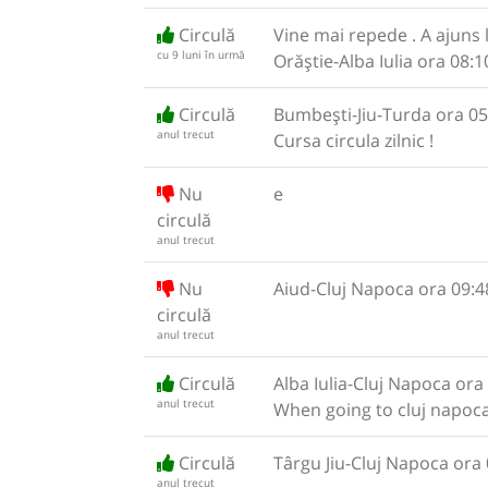
Circulă
Vine mai repede . A ajuns 
cu 9 luni în urmă
Orăștie-Alba Iulia ora 08:1
Circulă
Bumbești-Jiu-Turda ora 05
anul trecut
Cursa circula zilnic !
Nu
e
circulă
anul trecut
Nu
Aiud-Cluj Napoca ora 09:4
circulă
anul trecut
Circulă
Alba Iulia-Cluj Napoca ora
anul trecut
When going to cluj napoc
Circulă
Târgu Jiu-Cluj Napoca ora 
anul trecut