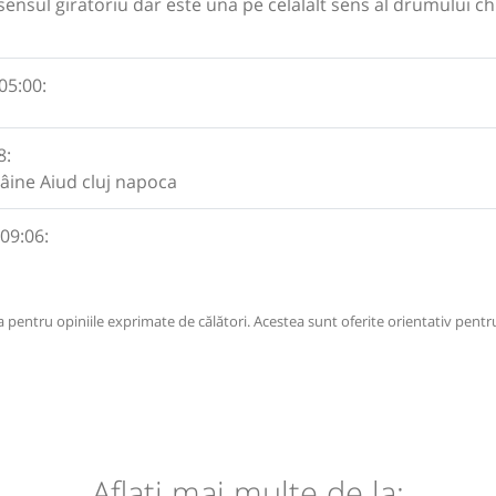
e sensul giratoriu dar este una pe celalalt sens al drumului c
05:00:
8:
âine Aiud cluj napoca
 09:06:
pentru opiniile exprimate de călători. Acestea sunt oferite orientativ pentru
Aflaţi mai multe de la: