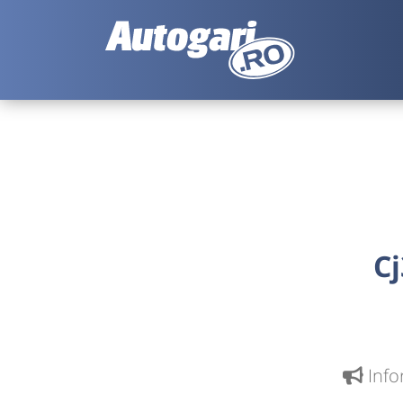
Cj
Info