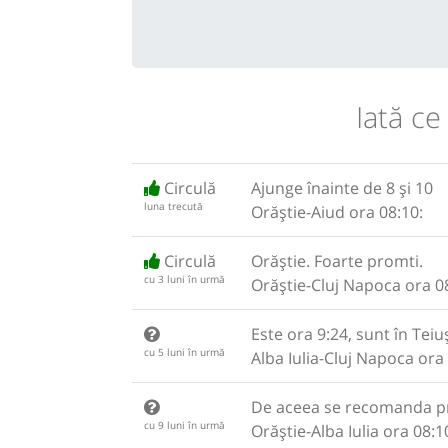
Iată ce
Circulă
Ajunge înainte de 8 și 10
luna trecută
Orăștie-Aiud ora 08:10:
Circulă
Orăștie. Foarte promti.
cu 3 luni în urmă
Orăștie-Cluj Napoca ora 0
Este ora 9:24, sunt în Teiu
cu 5 luni în urmă
Alba Iulia-Cluj Napoca ora
De aceea se recomanda pre
cu 9 luni în urmă
Orăștie-Alba Iulia ora 08:1