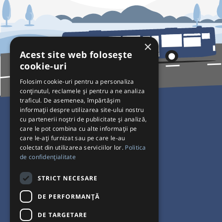
×
Acest site web folosește
cookie-uri
Folosim cookie-uri pentru a personaliza
conținutul, reclamele și pentru a ne analiza
traficul. De asemenea, împărtășim
Pentru Călători
informații despre utilizarea site-ului nostru
cu partenerii noștri de publicitate și analiză,
Curse autobuz
care le pot combina cu alte informații pe
care le-ați furnizat sau pe care le-au
Plecări/Sosiri
colectat din utilizarea serviciilor lor.
Politica
Program operatori
de confidențialitate
Termeni și condiții
STRICT NECESARE
Setări de cookie-uri
DE PERFORMANȚĂ
DE TARGETARE