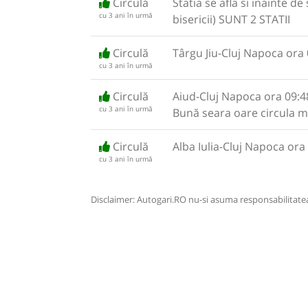
Circulă
Statia se afla si inainte d
cu 3 ani în urmă
bisericii) SUNT 2 STATII
Circulă
Târgu Jiu-Cluj Napoca ora 
cu 3 ani în urmă
Circulă
Aiud-Cluj Napoca ora 09:4
cu 3 ani în urmă
Bună seara oare circula m
Circulă
Alba Iulia-Cluj Napoca ora
cu 3 ani în urmă
Disclaimer: Autogari.RO nu-si asuma responsabilitatea 