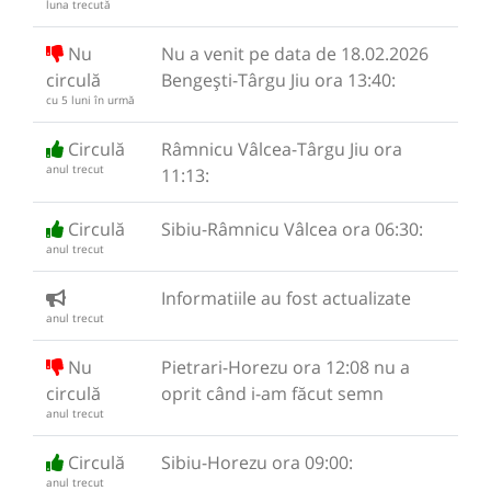
luna trecută
Nu
Nu a venit pe data de 18.02.2026
circulă
Bengești-Târgu Jiu ora 13:40:
cu 5 luni în urmă
Circulă
Râmnicu Vâlcea-Târgu Jiu ora
anul trecut
11:13:
Circulă
Sibiu-Râmnicu Vâlcea ora 06:30:
anul trecut
Informatiile au fost actualizate
anul trecut
Nu
Pietrari-Horezu ora 12:08 nu a
circulă
oprit când i-am făcut semn
anul trecut
Circulă
Sibiu-Horezu ora 09:00:
anul trecut