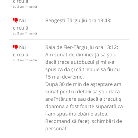
circulă
cu 3 ani în urmă
Nu
Bengești-Târgu Jiu ora 13:43:
circulă
cu 3 ani în urmă
Nu
Baia de Fier-Târgu Jiu ora 13:12:
circulă
Am sunat de dimineață să știu
cu 3 ani în urmă
dacă trece autobuzul și mi s-a
spus că da și că trebuie să fiu cu
15 mai devreme.
După 30 de min de așteptare am
sunat pentru detalii să știu dacă
are întârziere sau dacă a trecut și
doamna a fost foarte supărată că
i-am spus întrebările astea.
Recomand să faceți schimbări de
personal