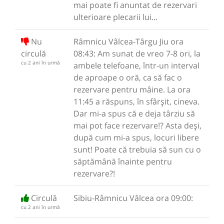
mai poate fi anuntat de rezervari
ulterioare plecarii lui...
Nu
Râmnicu Vâlcea-Târgu Jiu ora
circulă
08:43: Am sunat de vreo 7-8 ori, la
cu 2 ani în urmă
ambele telefoane, într-un interval
de aproape o oră, ca să fac o
rezervare pentru mâine. La ora
11:45 a răspuns, în sfârșit, cineva.
Dar mi-a spus că e deja târziu să
mai pot face rezervare!? Asta deși,
după cum mi-a spus, locuri libere
sunt! Poate că trebuia să sun cu o
săptămână înainte pentru
rezervare?!
Circulă
Sibiu-Râmnicu Vâlcea ora 09:00:
cu 2 ani în urmă