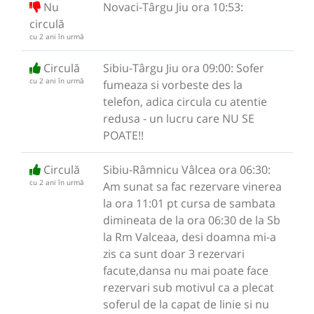
Nu
Novaci-Târgu Jiu ora 10:53:
circulă
cu 2 ani în urmă
Circulă
Sibiu-Târgu Jiu ora 09:00: Sofer
cu 2 ani în urmă
fumeaza si vorbeste des la
telefon, adica circula cu atentie
redusa - un lucru care NU SE
POATE!!
Circulă
Sibiu-Râmnicu Vâlcea ora 06:30:
cu 2 ani în urmă
Am sunat sa fac rezervare vinerea
la ora 11:01 pt cursa de sambata
dimineata de la ora 06:30 de la Sb
la Rm Valceaa, desi doamna mi-a
zis ca sunt doar 3 rezervari
facute,dansa nu mai poate face
rezervari sub motivul ca a plecat
soferul de la capat de linie si nu