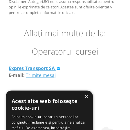
Disclaimer: Autogari.RO nu-si asuma responsabilitatea pentru
opiniile exprimate de călători. Acestea sunt oferite orientativ
pentru a completa informatiile oficiale.
Aflaţi mai multe de la:
Operatorul cursei
Expres Transport SA
E-mail:
Trimite mesaj
×
Acest site web folosește
cookie-uri
Folosim cookie-uri pentru a personaliza
conținutul, reclamele și pentru a ne analiza
traficul. De asemenea, împărtășim