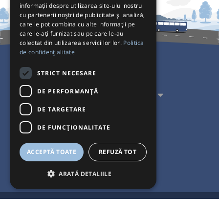
informații despre utilizarea site-ului nostru
cu partenerii noștri de publicitate și analiză,
care le pot combina cu alte informații pe
care le-ați furnizat sau pe care le-au
colectat din utilizarea serviciilor lor.
Politica
de confidențialitate
Pentru Călători
STRICT NECESARE
DE PERFORMANȚĂ
Pentru Transportatori
DE TARGETARE
Interacționăm
DE FUNCŢIONALITATE
Acceptăm plăți cu
ACCEPTĂ TOATE
REFUZĂ TOT
ARATĂ DETALIILE
®
© Bileteria 2004-2026 | Autogari.RO
este marcă înregistrată a Bileteria
SRL |
Termeni și condiții