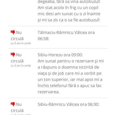
degeaba, fără sa vina autobuzul!
Am stat acolo în frig cu un copil
mic desi am sunat cu o zi înainte
și mi sa zis ca o sa fie autobuzul!
Nu
Tălmaciu-Râmnicu Vâlcea ora
circulă
06:58:
cu 3 ani în urmă
Nu
Sibiu-Horezu ora 09:00:
circulă
Am sunat pentru o rezervare și mi
cu 3 ani în urmă
a răspuns o doamna sictirită de
viața și de job care mi a vorbit pe
un ton superior, iar mai apoi mi a
închis telefonul fără s apuc sa fac
rezervarea.
Nu
Sibiu-Râmnicu Vâlcea ora 06:30:
circulă