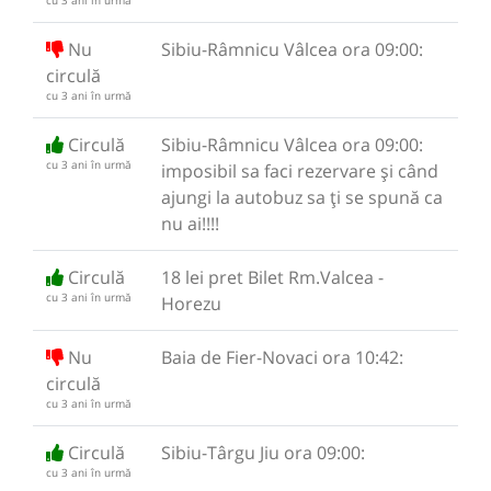
cu 3 ani în urmă
Nu
Sibiu-Râmnicu Vâlcea ora 09:00:
circulă
cu 3 ani în urmă
Circulă
Sibiu-Râmnicu Vâlcea ora 09:00:
cu 3 ani în urmă
imposibil sa faci rezervare și când
ajungi la autobuz sa ți se spună ca
nu ai!!!!
Circulă
18 lei pret Bilet Rm.Valcea -
cu 3 ani în urmă
Horezu
Nu
Baia de Fier-Novaci ora 10:42:
circulă
cu 3 ani în urmă
Circulă
Sibiu-Târgu Jiu ora 09:00:
cu 3 ani în urmă