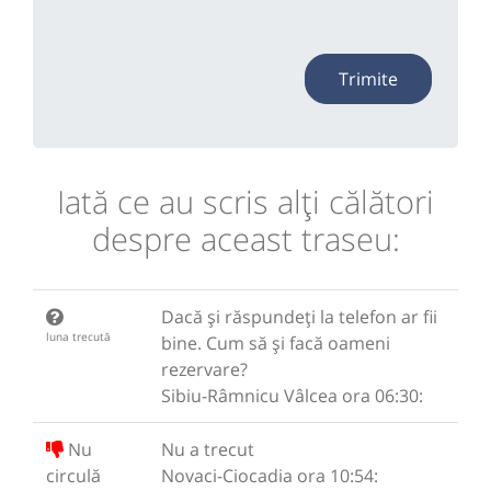
Trimite
Iată ce au scris alţi călători
despre aceast traseu:
Dacă și răspundeți la telefon ar fii
luna trecută
bine. Cum să și facă oameni
rezervare?
Sibiu-Râmnicu Vâlcea ora 06:30:
Nu
Nu a trecut
circulă
Novaci-Ciocadia ora 10:54: