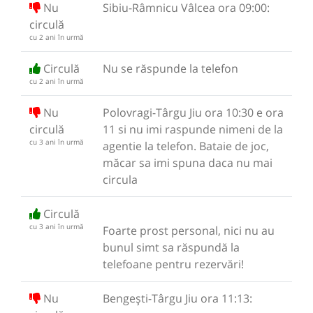
Nu
Sibiu-Râmnicu Vâlcea ora 09:00:
circulă
cu 2 ani în urmă
Circulă
Nu se răspunde la telefon
cu 2 ani în urmă
Nu
Polovragi-Târgu Jiu ora 10:30 e ora
circulă
11 si nu imi raspunde nimeni de la
cu 3 ani în urmă
agentie la telefon. Bataie de joc,
măcar sa imi spuna daca nu mai
circula
Circulă
cu 3 ani în urmă
Foarte prost personal, nici nu au
bunul simt sa răspundă la
telefoane pentru rezervări!
Nu
Bengești-Târgu Jiu ora 11:13: