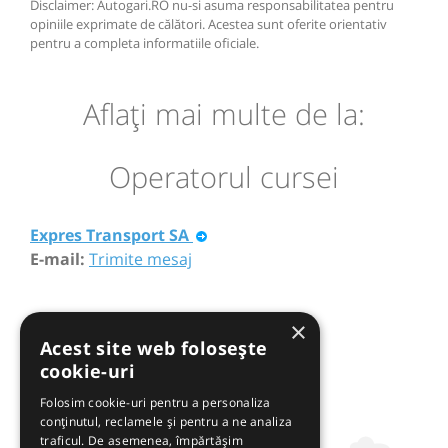
Disclaimer: Autogari.RO nu-si asuma responsabilitatea pentru
opiniile exprimate de călători. Acestea sunt oferite orientativ
pentru a completa informatiile oficiale.
Aflaţi mai multe de la:
Operatorul cursei
Expres Transport SA
E-mail:
Trimite mesaj
×
Acest site web folosește
cookie-uri
Folosim cookie-uri pentru a personaliza
conținutul, reclamele și pentru a ne analiza
traficul. De asemenea, împărtășim