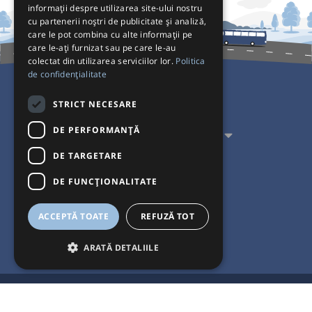
informații despre utilizarea site-ului nostru
cu partenerii noștri de publicitate și analiză,
care le pot combina cu alte informații pe
care le-ați furnizat sau pe care le-au
colectat din utilizarea serviciilor lor.
Politica
de confidențialitate
Pentru Călători
STRICT NECESARE
DE PERFORMANȚĂ
Pentru Transportatori
DE TARGETARE
Interacționăm
DE FUNCŢIONALITATE
Acceptăm plăți cu
ACCEPTĂ TOATE
REFUZĂ TOT
ARATĂ DETALIILE
®
© Bileteria 2004-2026 | Autogari.RO
este marcă înregistrată a Bileteria
SRL |
Termeni și condiții