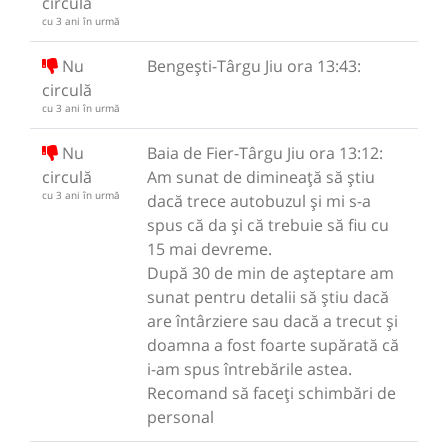
circulă
cu 3 ani în urmă
Nu
Bengești-Târgu Jiu ora 13:43:
circulă
cu 3 ani în urmă
Nu
Baia de Fier-Târgu Jiu ora 13:12:
circulă
Am sunat de dimineață să știu
cu 3 ani în urmă
dacă trece autobuzul și mi s-a
spus că da și că trebuie să fiu cu
15 mai devreme.
După 30 de min de așteptare am
sunat pentru detalii să știu dacă
are întârziere sau dacă a trecut și
doamna a fost foarte supărată că
i-am spus întrebările astea.
Recomand să faceți schimbări de
personal