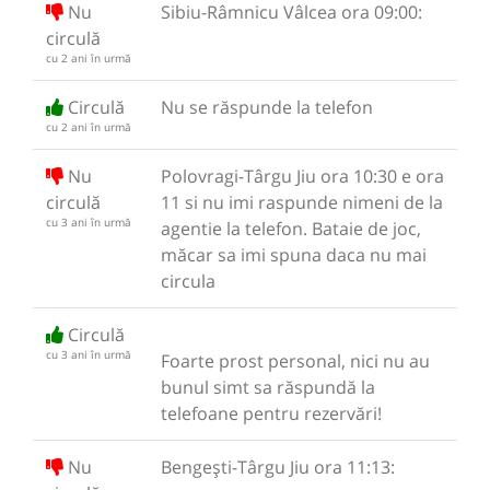
Nu
Sibiu-Râmnicu Vâlcea ora 09:00:
circulă
cu 2 ani în urmă
Circulă
Nu se răspunde la telefon
cu 2 ani în urmă
Nu
Polovragi-Târgu Jiu ora 10:30 e ora
circulă
11 si nu imi raspunde nimeni de la
cu 3 ani în urmă
agentie la telefon. Bataie de joc,
măcar sa imi spuna daca nu mai
circula
Circulă
cu 3 ani în urmă
Foarte prost personal, nici nu au
bunul simt sa răspundă la
telefoane pentru rezervări!
Nu
Bengești-Târgu Jiu ora 11:13: