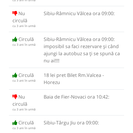
cu 3 ani în urmă
Nu
Sibiu-Râmnicu Vâlcea ora 09:00:
circulă
cu 3 ani în urmă
Circulă
Sibiu-Râmnicu Vâlcea ora 09:00:
cu 3 ani în urmă
imposibil sa faci rezervare și când
ajungi la autobuz sa ți se spună ca
nu ai!!!!
Circulă
18 lei pret Bilet Rm.Valcea -
cu 3 ani în urmă
Horezu
Nu
Baia de Fier-Novaci ora 10:42:
circulă
cu 3 ani în urmă
Circulă
Sibiu-Târgu Jiu ora 09:00:
cu 3 ani în urmă