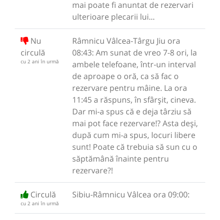
mai poate fi anuntat de rezervari
ulterioare plecarii lui...
Nu
Râmnicu Vâlcea-Târgu Jiu ora
circulă
08:43: Am sunat de vreo 7-8 ori, la
cu 2 ani în urmă
ambele telefoane, într-un interval
de aproape o oră, ca să fac o
rezervare pentru mâine. La ora
11:45 a răspuns, în sfârșit, cineva.
Dar mi-a spus că e deja târziu să
mai pot face rezervare!? Asta deși,
după cum mi-a spus, locuri libere
sunt! Poate că trebuia să sun cu o
săptămână înainte pentru
rezervare?!
Circulă
Sibiu-Râmnicu Vâlcea ora 09:00:
cu 2 ani în urmă