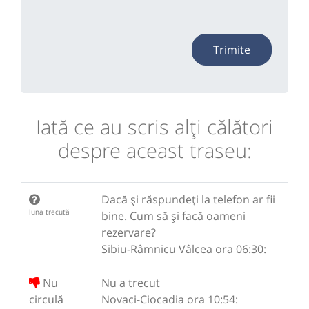
Trimite
Iată ce au scris alţi călători
despre aceast traseu:
Dacă și răspundeți la telefon ar fii
luna trecută
bine. Cum să și facă oameni
rezervare?
Sibiu-Râmnicu Vâlcea ora 06:30:
Nu
Nu a trecut
circulă
Novaci-Ciocadia ora 10:54: