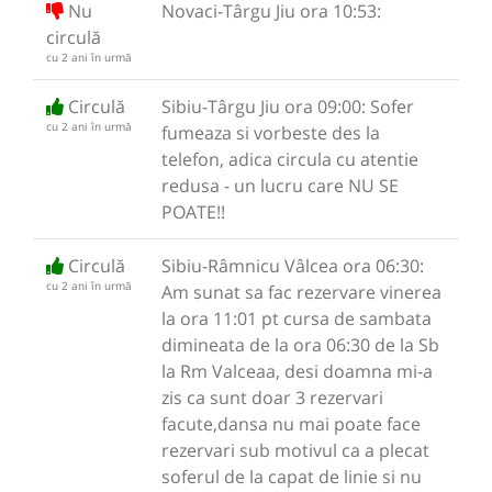
Nu
Novaci-Târgu Jiu ora 10:53:
circulă
cu 2 ani în urmă
Circulă
Sibiu-Târgu Jiu ora 09:00: Sofer
cu 2 ani în urmă
fumeaza si vorbeste des la
telefon, adica circula cu atentie
redusa - un lucru care NU SE
POATE!!
Circulă
Sibiu-Râmnicu Vâlcea ora 06:30:
cu 2 ani în urmă
Am sunat sa fac rezervare vinerea
la ora 11:01 pt cursa de sambata
dimineata de la ora 06:30 de la Sb
la Rm Valceaa, desi doamna mi-a
zis ca sunt doar 3 rezervari
facute,dansa nu mai poate face
rezervari sub motivul ca a plecat
soferul de la capat de linie si nu