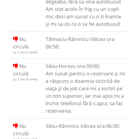
degeaba, fără sa vina autobuzul!
Am stat acolo în frig cu un copil
mic desi am sunat cu o zi înainte
și mi sa zis ca o sa fie autobuzul!
Nu
Tălmaciu-Râmnicu Vâlcea ora
circulă
06:58:
cu 3 ani în urmă
Nu
Sibiu-Horezu ora 09:00:
circulă
Am sunat pentru o rezervare și mi
cu 3 ani în urmă
a răspuns o doamna sictirită de
viața și de job care mi a vorbit pe
un ton superior, iar mai apoi mi a
închis telefonul fără s apuc sa fac
rezervarea.
Nu
Sibiu-Râmnicu Vâlcea ora 06:30:
circulă