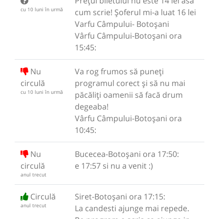
Prețul biletului nu este 14 lei asa
cu 10 luni în urmă
cum scrie! Șoferul mi-a luat 16 lei
Varfu Câmpului- Botoșani
Vârfu Câmpului-Botoșani ora
15:45:
Nu
Va rog frumos să puneți
circulă
programul corect și să nu mai
cu 10 luni în urmă
păcăliți oamenii să facă drum
degeaba!
Vârfu Câmpului-Botoșani ora
10:45:
Nu
Bucecea-Botoșani ora 17:50:
circulă
e 17:57 si nu a venit :)
anul trecut
Circulă
Siret-Botoșani ora 17:15:
anul trecut
La candesti ajunge mai repede.