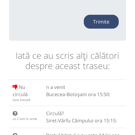
Trimite
Iată ce au scris alţi călători
despre aceast traseu:
Nu
n a venit
circulă
Bucecea-Botoșani ora 15:50:
luna trecută
Circulă?
cu 2 luni în urmă
Siret-Vârfu Câmpului ora 15:15: