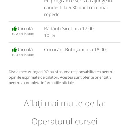
Pe program e scris ca ajunge in
candesti la 5.30 dar trece mai
repede
Circulă
Rădăuți-Siret ora 17:00:
cu 2 ani în urmă
10 lei
Circulă
Cucorăni-Botoșani ora 18:00:
cu 3 ani în urmă
Disclaimer: Autogari.RO nu-si asuma responsabilitatea pentru
opiniile exprimate de călători. Acestea sunt oferite orientativ
pentru a completa informatiile oficiale.
Aflaţi mai multe de la:
Operatorul cursei