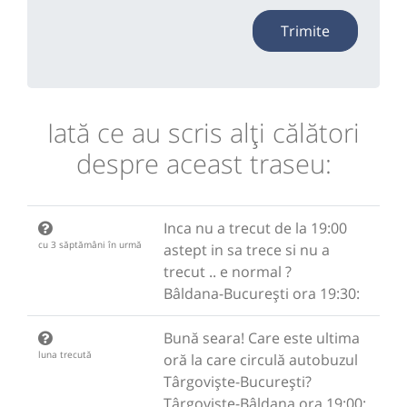
Trimite
Iată ce au scris alţi călători
despre aceast traseu:
Inca nu a trecut de la 19:00
cu 3 săptămâni în urmă
astept in sa trece si nu a
trecut .. e normal ?
Bâldana-București ora 19:30:
Bună seara! Care este ultima
luna trecută
oră la care circulă autobuzul
Târgoviște-București?
Târgoviște-Bâldana ora 19:00: