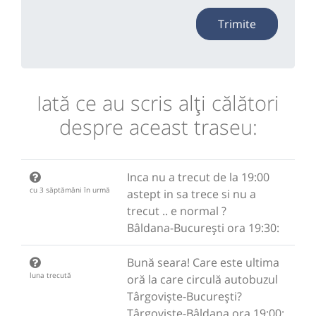
Trimite
Iată ce au scris alţi călători
despre aceast traseu:
Inca nu a trecut de la 19:00
cu 3 săptămâni în urmă
astept in sa trece si nu a
trecut .. e normal ?
Bâldana-București ora 19:30:
Bună seara! Care este ultima
luna trecută
oră la care circulă autobuzul
Târgoviște-București?
Târgoviște-Bâldana ora 19:00: