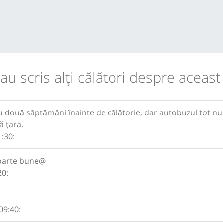
 au scris alţi călători despre aceast
cu două săptămâni înainte de călătorie, dar autobuzul tot nu
ă țară.
:30:
 foarte bune@
20:
09:40: