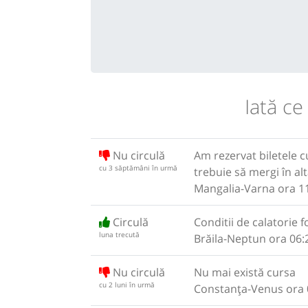
Iată ce
Nu circulă
Am rezervat biletele 
cu 3 săptămâni în urmă
trebuie să mergi în alt
Mangalia-Varna ora 11
Circulă
Conditii de calatorie
luna trecută
Brăila-Neptun ora 06:
Nu circulă
Nu mai există cursa
cu 2 luni în urmă
Constanța-Venus ora 