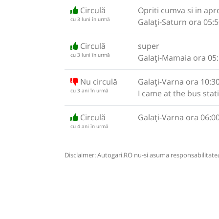
Circulă
Opriti cumva si in ap
cu 3 luni în urmă
Galați-Saturn ora 05:5
Circulă
super
cu 3 luni în urmă
Galați-Mamaia ora 05:
Nu circulă
Galați-Varna ora 10:30
cu 3 ani în urmă
I came at the bus stat
Circulă
Galați-Varna ora 06:00
cu 4 ani în urmă
Disclaimer: Autogari.RO nu-si asuma responsabilitatea 