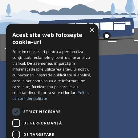
×
Acest site web folosește
cookie-uri
Folosim cookie-uri pentru a personaliza
conținutul, reclamele și pentru a ne analiza
traficul. De asemenea, împărtășim
Pentru Călători
informații despre utilizarea site-ului nostru
cu partenerii noștri de publicitate și analiză,
Curse autobuz
care le pot combina cu alte informații pe
care le-ați furnizat sau pe care le-au
Plecări/Sosiri
colectat din utilizarea serviciilor lor.
Politica
Program operatori
de confidențialitate
Termeni și condiții
STRICT NECESARE
Setări de cookie-uri
DE PERFORMANȚĂ
DE TARGETARE