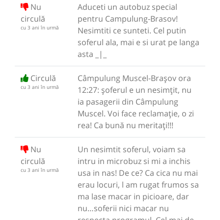
Nu
Aduceti un autobuz special
circulă
pentru Campulung-Brasov!
cu 3 ani în urmă
Nesimtiti ce sunteti. Cel putin
soferul ala, mai e si urat pe langa
asta _|_
Circulă
Câmpulung Muscel-Brașov ora
cu 3 ani în urmă
12:27: șoferul e un nesimțit, nu
ia pasagerii din Câmpulung
Muscel. Voi face reclamație, o zi
rea! Ca bună nu meritați!!!
Nu
Un nesimtit soferul, voiam sa
circulă
intru in microbuz si mi a inchis
cu 3 ani în urmă
usa in nas! De ce? Ca cica nu mai
erau locuri, l am rugat frumos sa
ma lase macar in picioare, dar
nu…soferii nici macar nu
respecta programul. Cel mai de