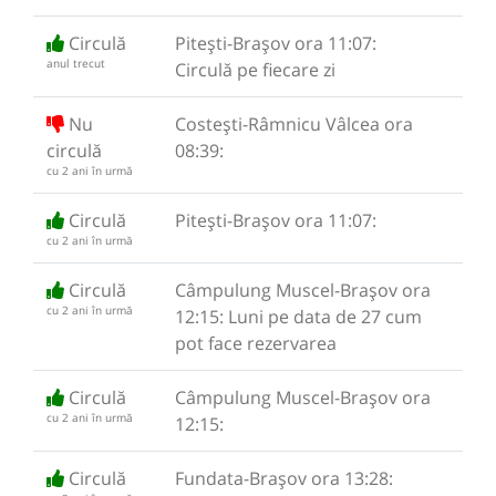
Circulă
Pitești-Brașov ora 11:07:
anul trecut
Circulă pe fiecare zi
Nu
Costești-Râmnicu Vâlcea ora
circulă
08:39:
cu 2 ani în urmă
Circulă
Pitești-Brașov ora 11:07:
cu 2 ani în urmă
Circulă
Câmpulung Muscel-Brașov ora
cu 2 ani în urmă
12:15: Luni pe data de 27 cum
pot face rezervarea
Circulă
Câmpulung Muscel-Brașov ora
cu 2 ani în urmă
12:15:
Circulă
Fundata-Brașov ora 13:28: