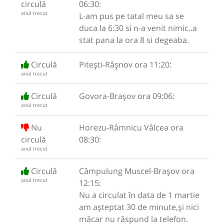
circulă
06:30:
anul trecut
L-am pus pe tatal meu sa se
duca la 6:30 si n-a venit nimic..a
stat pana la ora 8 si degeaba.
Circulă
Pitești-Râşnov ora 11:20:
anul trecut
Circulă
Govora-Brașov ora 09:06:
anul trecut
Nu
Horezu-Râmnicu Vâlcea ora
circulă
08:30:
anul trecut
Circulă
Câmpulung Muscel-Brașov ora
anul trecut
12:15:
Nu a circulat în data de 1 martie
am așteptat 30 de minute,și nici
măcar nu răspund la telefon.