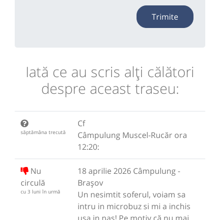
Trimite
Iată ce au scris alţi călători
despre aceast traseu:
Cf
săptămâna trecută
Câmpulung Muscel-Rucăr ora
12:20:
Nu
18 aprilie 2026 Câmpulung -
circulă
Brașov
cu 3 luni în urmă
Un nesimtit soferul, voiam sa
intru in microbuz si mi a inchis
usa in nas! Pe motiv că nu mai