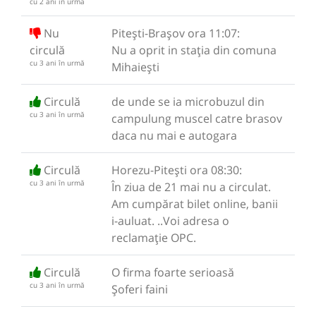
cu 2 ani în urmă
Nu
Pitești-Brașov ora 11:07:
circulă
Nu a oprit in stația din comuna
cu 3 ani în urmă
Mihaiești
Circulă
de unde se ia microbuzul din
cu 3 ani în urmă
campulung muscel catre brasov
daca nu mai e autogara
Circulă
Horezu-Pitești ora 08:30:
cu 3 ani în urmă
În ziua de 21 mai nu a circulat.
Am cumpărat bilet online, banii
i-auluat. ..Voi adresa o
reclamație OPC.
Circulă
O firma foarte serioasă
cu 3 ani în urmă
Șoferi faini