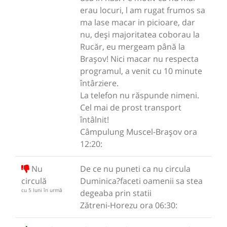
erau locuri, l am rugat frumos sa
ma lase macar in picioare, dar
nu, deși majoritatea coborau la
Rucăr, eu mergeam până la
Brașov! Nici macar nu respecta
programul, a venit cu 10 minute
întârziere.
La telefon nu răspunde nimeni.
Cel mai de prost transport
întâlnit!
Câmpulung Muscel-Brașov ora
12:20:
Nu
De ce nu puneti ca nu circula
circulă
Duminica?faceti oamenii sa stea
cu 5 luni în urmă
degeaba prin statii
Zătreni-Horezu ora 06:30: