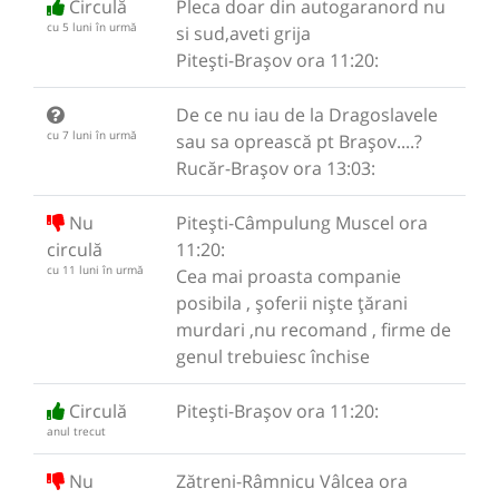
Circulă
Pleca doar din autogaranord nu
cu 5 luni în urmă
si sud,aveti grija
Pitești-Brașov ora 11:20:
De ce nu iau de la Dragoslavele
cu 7 luni în urmă
sau sa oprească pt Brașov....?
Rucăr-Brașov ora 13:03:
Nu
Pitești-Câmpulung Muscel ora
circulă
11:20:
cu 11 luni în urmă
Cea mai proasta companie
posibila , șoferii niște țărani
murdari ,nu recomand , firme de
genul trebuiesc închise
Circulă
Pitești-Brașov ora 11:20:
anul trecut
Nu
Zătreni-Râmnicu Vâlcea ora