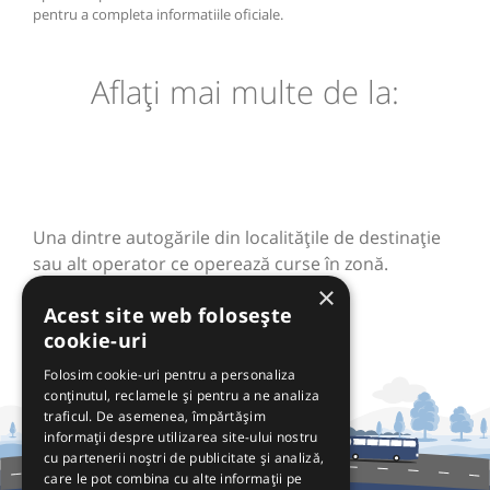
pentru a completa informatiile oficiale.
Aflaţi mai multe de la:
Una dintre autogările din localităţile de destinaţie
sau alt operator ce operează curse în zonă.
×
Acest site web folosește
cookie-uri
Folosim cookie-uri pentru a personaliza
conținutul, reclamele și pentru a ne analiza
traficul. De asemenea, împărtășim
informații despre utilizarea site-ului nostru
cu partenerii noștri de publicitate și analiză,
care le pot combina cu alte informații pe