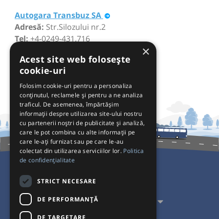
Autogara Transbuz SA
Adresă:
Str.Silozului nr.2
Tel:
+4-0249-431.716
×
Acest site web folosește
cookie-uri
Folosim cookie-uri pentru a personaliza
conținutul, reclamele și pentru a ne analiza
traficul. De asemenea, împărtășim
informații despre utilizarea site-ului nostru
cu partenerii noștri de publicitate și analiză,
care le pot combina cu alte informații pe
care le-ați furnizat sau pe care le-au
colectat din utilizarea serviciilor lor.
Politica
de confidențialitate
Pentru Călători
STRICT NECESARE
DE PERFORMANȚĂ
Pentru Transportatori
DE TARGETARE