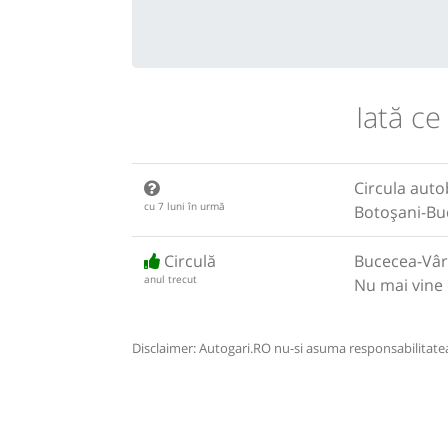
Iată ce
Circula aut
cu 7 luni în urmă
Botoșani-Bu
Circulă
Bucecea-Vâr
anul trecut
Nu mai vine o
Disclaimer: Autogari.RO nu-si asuma responsabilitatea 