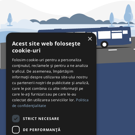
×
Acest site web folosește
cookie-uri
Folosim cookie-uri pentru a personaliza
conținutul, reclamele și pentru a ne analiza
traficul. De asemenea, împărtășim
Pentru Călători
informații despre utilizarea site-ului nostru
cu partenerii noștri de publicitate și analiză,
Curse autobuz
care le pot combina cu alte informații pe
care le-ați furnizat sau pe care le-au
Plecări/Sosiri
colectat din utilizarea serviciilor lor.
Politica
Program operatori
de confidențialitate
Termeni și condiții
STRICT NECESARE
Setări de cookie-uri
DE PERFORMANȚĂ