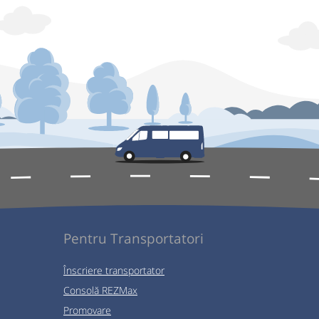
Pentru Transportatori
Înscriere transportator
Consolă REZMax
Promovare