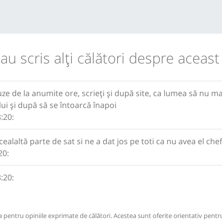
 au scris alţi călători despre aceast
e de la anumite ore, scrieți și după site, ca lumea să nu ma
lui și după să se întoarcă înapoi
:20:
n cealaltă parte de sat si ne a dat jos pe toti ca nu avea el c
20:
:20:
pentru opiniile exprimate de călători. Acestea sunt oferite orientativ pentru