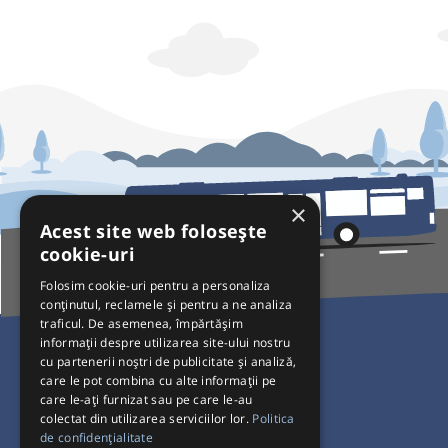
×
Acest site web folosește
cookie-uri
Folosim cookie-uri pentru a personaliza
conținutul, reclamele și pentru a ne analiza
traficul. De asemenea, împărtășim
Pentru Călători
informații despre utilizarea site-ului nostru
cu partenerii noștri de publicitate și analiză,
Curse autobuz
care le pot combina cu alte informații pe
care le-ați furnizat sau pe care le-au
Plecări/Sosiri
colectat din utilizarea serviciilor lor.
Politica
Program operatori
de confidențialitate