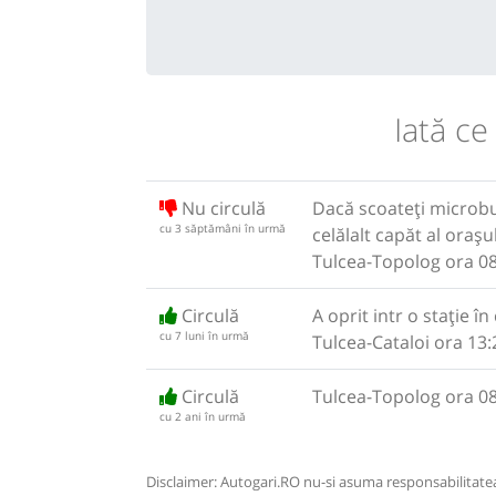
Iată ce
Nu circulă
Dacă scoateți microbuz
cu 3 săptămâni în urmă
celălalt capăt al orașu
Tulcea-Topolog ora 08
Circulă
A oprit intr o stație î
cu 7 luni în urmă
Tulcea-Cataloi ora 13:
Circulă
Tulcea-Topolog ora 08
cu 2 ani în urmă
Disclaimer: Autogari.RO nu-si asuma responsabilitatea 