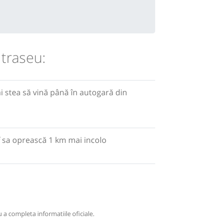
 traseu:
i stea să vină până în autogară din
hef sa oprească 1 km mai incolo
 a completa informatiile oficiale.