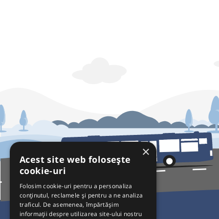
×
Acest site web folosește
cookie-uri
Folosim cookie-uri pentru a personaliza
conținutul, reclamele și pentru a ne analiza
traficul. De asemenea, împărtășim
Pentru Călători
informații despre utilizarea site-ului nostru