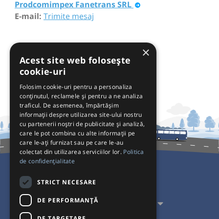
Prodcomimpex Fanetrans SRL
E-mail:
Trimite mesaj
×
Acest site web folosește
cookie-uri
Folosim cookie-uri pentru a personaliza
conținutul, reclamele și pentru a ne analiza
traficul. De asemenea, împărtășim
informații despre utilizarea site-ului nostru
cu partenerii noștri de publicitate și analiză,
care le pot combina cu alte informații pe
care le-ați furnizat sau pe care le-au
colectat din utilizarea serviciilor lor.
Politica
de confidențialitate
Pentru Călători
STRICT NECESARE
DE PERFORMANȚĂ
Pentru Transportatori
DE TARGETARE