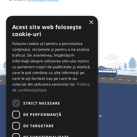
×
Acest site web folosește
cookie-uri
Folosim cookie-uri pentru a personaliza
conținutul, reclamele și pentru a ne analiza
traficul. De asemenea, împărtășim
informații despre utilizarea site-ului nostru
cu partenerii noștri de publicitate și analiză,
care le pot combina cu alte informații pe
care le-ați furnizat sau pe care le-au
colectat din utilizarea serviciilor lor.
Politica
de confidențialitate
Pentru Călători
STRICT NECESARE
DE PERFORMANȚĂ
Pentru Transportatori
DE TARGETARE
Interacționăm