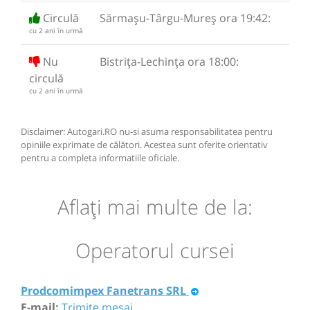
Circulă
Sărmașu-Târgu-Mureș ora 19:42:
cu 2 ani în urmă
Nu
Bistrița-Lechința ora 18:00:
circulă
cu 2 ani în urmă
Disclaimer: Autogari.RO nu-si asuma responsabilitatea pentru
opiniile exprimate de călători. Acestea sunt oferite orientativ
pentru a completa informatiile oficiale.
Aflaţi mai multe de la:
Operatorul cursei
Prodcomimpex Fanetrans SRL
E-mail:
Trimite mesaj