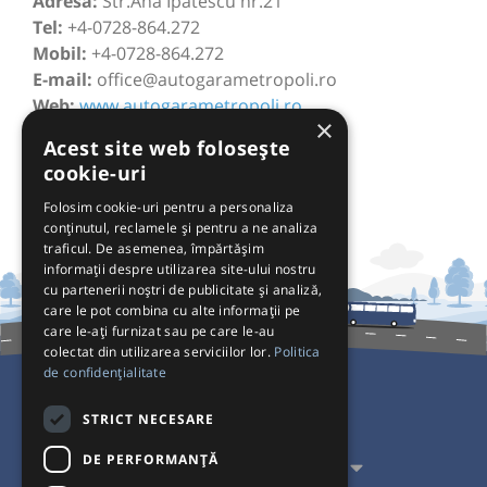
Adresă:
Str.Ana Ipătescu nr.21
Tel:
+4-0728-864.272
Mobil:
+4-0728-864.272
E-mail:
office@autogarametropoli.ro
Web:
www.autogarametropoli.ro
×
Acest site web folosește
cookie-uri
Folosim cookie-uri pentru a personaliza
conținutul, reclamele și pentru a ne analiza
traficul. De asemenea, împărtășim
informații despre utilizarea site-ului nostru
cu partenerii noștri de publicitate și analiză,
care le pot combina cu alte informații pe
care le-ați furnizat sau pe care le-au
colectat din utilizarea serviciilor lor.
Politica
de confidențialitate
Pentru Călători
STRICT NECESARE
DE PERFORMANȚĂ
Pentru Transportatori