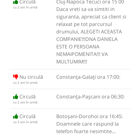
Circulă
Cluj-Napoca Tecuci ora 15 00
cu 2 ani în urmă
Daca vreti sa va simtiti in
siguranta, apreciat ca client si
relaxat pe tot parcursul
drumului, ALEGETI ACEASTA
COMPANIE!!!DNA DANIELA
ESTE O PERSOANA
NEMAIPOMENITA!!! VA
MULTUMIM!!!
Nu circulă
Constanța-Galați ora 17:00:
cu 2 ani în urmă
Circulă
Constanța-Pașcani ora 06:30:
cu 2 ani în urmă
Circulă
Botoșani-Dorohoi ora 16:45:
cu 3 ani în urmă
Doamnele care raspund la
telefon foarte nesimtite...