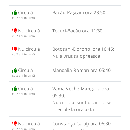
Circulă
Bacău-Pașcani ora 23:50:
cu 2 ani în urmă
Nu circulă
Tecuci-Bacău ora 11:30:
cu 2 ani în urmă
Nu circulă
Botoșani-Dorohoi ora 16:45:
cu 2 ani în urmă
Nu a vrut sa opreasca .
Circulă
Mangalia-Roman ora 05:40:
cu 2 ani în urmă
Circulă
Vama Veche-Mangalia ora
cu 2 ani în urmă
05:30:
Nu circula. sunt doar curse
speciale la ora asta.
Nu circulă
Constanța-Galați ora 06:30:
cu 2 ani în urmă