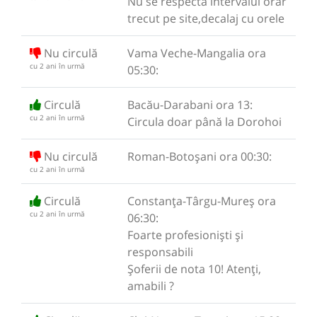
Nu se respectă intervalul orar
trecut pe site,decalaj cu orele
Nu circulă
Vama Veche-Mangalia ora
cu 2 ani în urmă
05:30:
Circulă
Bacău-Darabani ora 13:
cu 2 ani în urmă
Circula doar până la Dorohoi
Nu circulă
Roman-Botoșani ora 00:30:
cu 2 ani în urmă
Circulă
Constanța-Târgu-Mureș ora
cu 2 ani în urmă
06:30:
Foarte profesioniști și
responsabili
Șoferii de nota 10! Atenți,
amabili ?