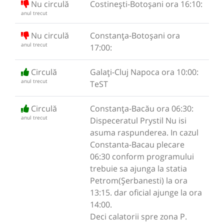
Nu circulă
Costinești-Botoșani ora 16:10:
anul trecut
Nu circulă
Constanța-Botoșani ora
anul trecut
17:00:
Circulă
Galați-Cluj Napoca ora 10:00:
anul trecut
TeST
Circulă
Constanța-Bacău ora 06:30:
anul trecut
Dispeceratul Prystil Nu isi
asuma raspunderea. In cazul
Constanta-Bacau plecare
06:30 conform programului
trebuie sa ajunga la statia
Petrom(Șerbanesti) la ora
13:15. dar oficial ajunge la ora
14:00.
Deci calatorii spre zona P.