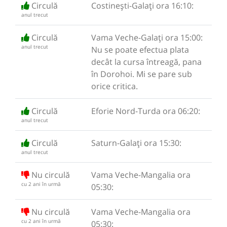
Circulă
Costinești-Galați ora 16:10:
anul trecut
Circulă
Vama Veche-Galați ora 15:00:
anul trecut
Nu se poate efectua plata
decât la cursa întreagă, pana
în Dorohoi. Mi se pare sub
orice critica.
Circulă
Eforie Nord-Turda ora 06:20:
anul trecut
Circulă
Saturn-Galați ora 15:30:
anul trecut
Nu circulă
Vama Veche-Mangalia ora
cu 2 ani în urmă
05:30:
Nu circulă
Vama Veche-Mangalia ora
cu 2 ani în urmă
05:30: