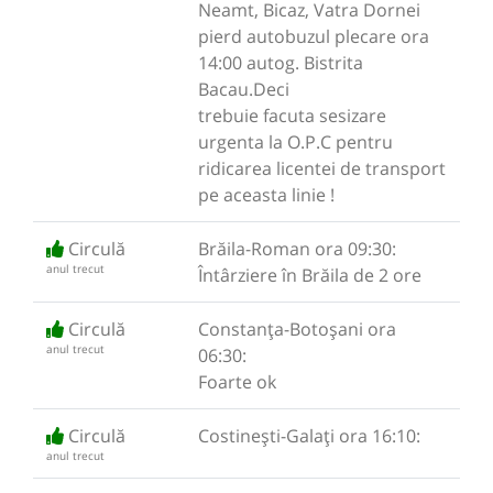
Neamt, Bicaz, Vatra Dornei
pierd autobuzul plecare ora
14:00 autog. Bistrita
Bacau.Deci
trebuie facuta sesizare
urgenta la O.P.C pentru
ridicarea licentei de transport
pe aceasta linie !
Circulă
Brăila-Roman ora 09:30:
anul trecut
Întârziere în Brăila de 2 ore
Circulă
Constanța-Botoșani ora
anul trecut
06:30:
Foarte ok
Circulă
Costinești-Galați ora 16:10:
anul trecut