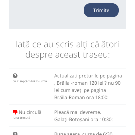
Trimite
Iată ce au scris alţi călători
despre aceast traseu:
Actualizati preturile pe pagina
cu 2 săptămâni în urmă
, Brăila -roman 120 lei ? nu 90
lei cum aveți pe pagina
Brăila-Roman ora 18:00:
Nu circulă
Pleacă mai devreme.
luna trecută
Galați-Botoșani ora 10:30:
Buna seara, cursa de 6:30