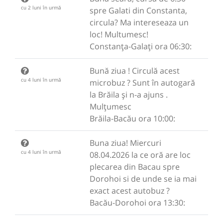
cu 2 luni în urmă
spre Galati din Constanta,
circula? Ma intereseaza un
loc! Multumesc!
Constanța-Galați ora 06:30:
Bună ziua ! Circulă acest
cu 4 luni în urmă
microbuz ? Sunt în autogară
la Brăila și n-a ajuns .
Mulțumesc
Brăila-Bacău ora 10:00:
Buna ziua! Miercuri
cu 4 luni în urmă
08.04.2026 la ce oră are loc
plecarea din Bacau spre
Dorohoi si de unde se ia mai
exact acest autobuz ?
Bacău-Dorohoi ora 13:30: