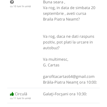
Buna seara ,
cu 10 luni în urmă
Va rog, in data de simbata 20
septembrie , aveti cursa
Braila Piatra Neamt?
Va rog, daca ne dati raspuns
pozitiv, pot plati la urcare in
autobuz?
Va multimesc,
G. Cartas
garofitacartas64@gmail.com
Brăila-Piatra Neamț ora 10:00:
Circulă
Galați-Focșani ora 10:30:
cu 11 luni în urmă