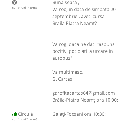
Buna seara ,
cu 10 luni în urmă
Va rog, in data de simbata 20
septembrie , aveti cursa
Braila Piatra Neamt?
Va rog, daca ne dati raspuns
pozitiv, pot plati la urcare in
autobuz?
Va multimesc,
G. Cartas
garofitacartas64@gmail.com
Brăila-Piatra Neamț ora 10:00:
Circulă
Galați-Focșani ora 10:30:
cu 11 luni în urmă