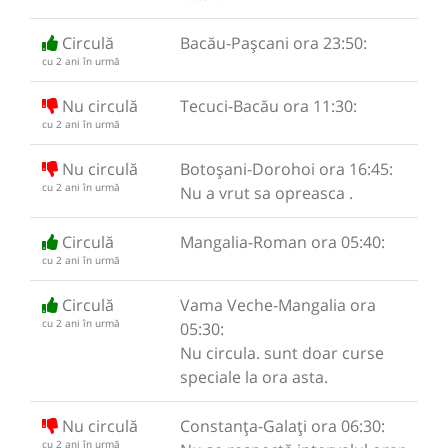
Circulă
Bacău-Pașcani ora 23:50:
cu 2 ani în urmă
Nu circulă
Tecuci-Bacău ora 11:30:
cu 2 ani în urmă
Nu circulă
Botoșani-Dorohoi ora 16:45:
cu 2 ani în urmă
Nu a vrut sa opreasca .
Circulă
Mangalia-Roman ora 05:40:
cu 2 ani în urmă
Circulă
Vama Veche-Mangalia ora
cu 2 ani în urmă
05:30:
Nu circula. sunt doar curse
speciale la ora asta.
Nu circulă
Constanța-Galați ora 06:30:
cu 2 ani în urmă