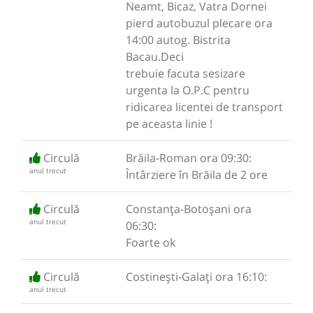
Neamt, Bicaz, Vatra Dornei
pierd autobuzul plecare ora
14:00 autog. Bistrita
Bacau.Deci
trebuie facuta sesizare
urgenta la O.P.C pentru
ridicarea licentei de transport
pe aceasta linie !
Circulă
Brăila-Roman ora 09:30:
anul trecut
Întârziere în Brăila de 2 ore
Circulă
Constanța-Botoșani ora
anul trecut
06:30:
Foarte ok
Circulă
Costinești-Galați ora 16:10:
anul trecut