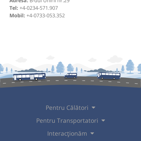
Adresă:
B-dul Unirii nr.29
Tel:
+4-0234-571.907
Mobil:
+4-0733-053.352
Pentru Călători
Pentru Transportatori
Interacționăm