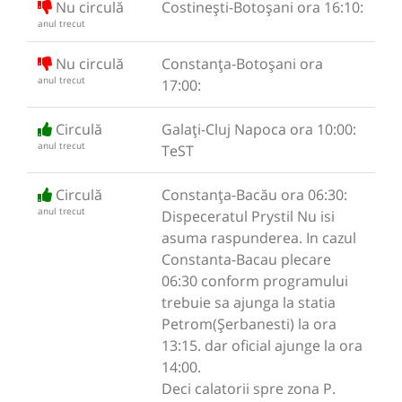
Nu circulă
Costinești-Botoșani ora 16:10:
anul trecut
Nu circulă
Constanța-Botoșani ora
anul trecut
17:00:
Circulă
Galați-Cluj Napoca ora 10:00:
anul trecut
TeST
Circulă
Constanța-Bacău ora 06:30:
anul trecut
Dispeceratul Prystil Nu isi
asuma raspunderea. In cazul
Constanta-Bacau plecare
06:30 conform programului
trebuie sa ajunga la statia
Petrom(Șerbanesti) la ora
13:15. dar oficial ajunge la ora
14:00.
Deci calatorii spre zona P.