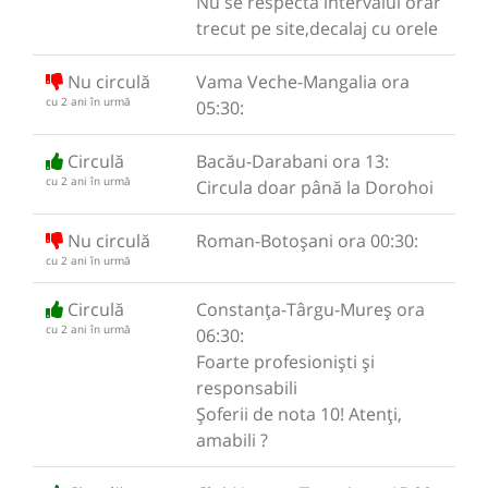
Nu se respectă intervalul orar
trecut pe site,decalaj cu orele
Nu circulă
Vama Veche-Mangalia ora
cu 2 ani în urmă
05:30:
Circulă
Bacău-Darabani ora 13:
cu 2 ani în urmă
Circula doar până la Dorohoi
Nu circulă
Roman-Botoșani ora 00:30:
cu 2 ani în urmă
Circulă
Constanța-Târgu-Mureș ora
cu 2 ani în urmă
06:30:
Foarte profesioniști și
responsabili
Șoferii de nota 10! Atenți,
amabili ?