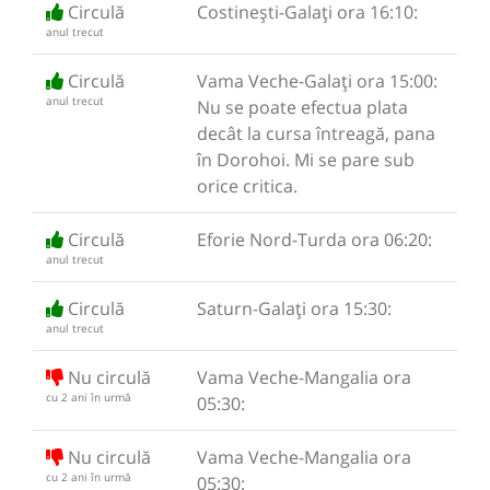
Circulă
Costinești-Galați ora 16:10:
anul trecut
Circulă
Vama Veche-Galați ora 15:00:
anul trecut
Nu se poate efectua plata
decât la cursa întreagă, pana
în Dorohoi. Mi se pare sub
orice critica.
Circulă
Eforie Nord-Turda ora 06:20:
anul trecut
Circulă
Saturn-Galați ora 15:30:
anul trecut
Nu circulă
Vama Veche-Mangalia ora
cu 2 ani în urmă
05:30:
Nu circulă
Vama Veche-Mangalia ora
cu 2 ani în urmă
05:30: