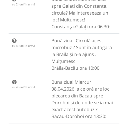
cu 2 luni în urmă
spre Galati din Constanta,
circula? Ma intereseaza un
loc! Multumesc!
Constanța-Galați ora 06:30:
Bună ziua ! Circulă acest
cu 4 luni în urmă
microbuz ? Sunt în autogară
la Brăila și n-a ajuns .
Mulțumesc
Brăila-Bacău ora 10:00:
Buna ziua! Miercuri
cu 4 luni în urmă
08.04.2026 la ce oră are loc
plecarea din Bacau spre
Dorohoi si de unde se ia mai
exact acest autobuz ?
Bacău-Dorohoi ora 13:30: