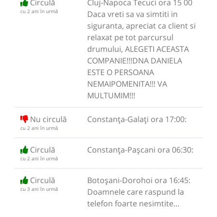
Circulă
Cluj-Napoca Tecuci ora 15 00
cu 2 ani în urmă
Daca vreti sa va simtiti in
siguranta, apreciat ca client si
relaxat pe tot parcursul
drumului, ALEGETI ACEASTA
COMPANIE!!!DNA DANIELA
ESTE O PERSOANA
NEMAIPOMENITA!!! VA
MULTUMIM!!!
Nu circulă
Constanța-Galați ora 17:00:
cu 2 ani în urmă
Circulă
Constanța-Pașcani ora 06:30:
cu 2 ani în urmă
Circulă
Botoșani-Dorohoi ora 16:45:
cu 3 ani în urmă
Doamnele care raspund la
telefon foarte nesimtite...