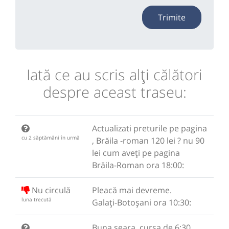
Trimite
Iată ce au scris alţi călători
despre aceast traseu:
Actualizati preturile pe pagina
cu 2 săptămâni în urmă
, Brăila -roman 120 lei ? nu 90
lei cum aveți pe pagina
Brăila-Roman ora 18:00:
Nu circulă
Pleacă mai devreme.
luna trecută
Galați-Botoșani ora 10:30:
Buna seara, cursa de 6:30