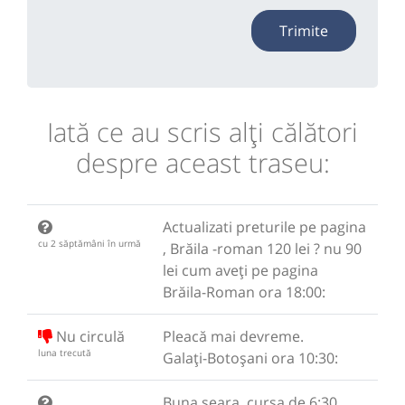
Trimite
Iată ce au scris alţi călători
despre aceast traseu:
Actualizati preturile pe pagina
cu 2 săptămâni în urmă
, Brăila -roman 120 lei ? nu 90
lei cum aveți pe pagina
Brăila-Roman ora 18:00:
Nu circulă
Pleacă mai devreme.
luna trecută
Galați-Botoșani ora 10:30:
Buna seara, cursa de 6:30