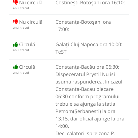
Nu circulă
Costinești-Botoșani ora 16:10:
anul trecut
Nu circulă
Constanța-Botoșani ora
anul trecut
17:00:
Circulă
Galați-Cluj Napoca ora 10:00:
anul trecut
TeST
Circulă
Constanța-Bacău ora 06:30:
anul trecut
Dispeceratul Prystil Nu isi
asuma raspunderea. In cazul
Constanta-Bacau plecare
06:30 conform programului
trebuie sa ajunga la statia
Petrom(Șerbanesti) la ora
13:15. dar oficial ajunge la ora
14:00.
Deci calatorii spre zona P.