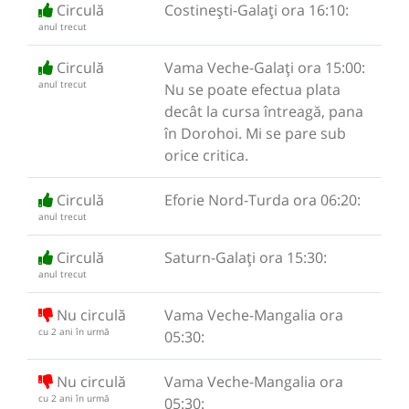
Circulă
Costinești-Galați ora 16:10:
anul trecut
Circulă
Vama Veche-Galați ora 15:00:
anul trecut
Nu se poate efectua plata
decât la cursa întreagă, pana
în Dorohoi. Mi se pare sub
orice critica.
Circulă
Eforie Nord-Turda ora 06:20:
anul trecut
Circulă
Saturn-Galați ora 15:30:
anul trecut
Nu circulă
Vama Veche-Mangalia ora
cu 2 ani în urmă
05:30:
Nu circulă
Vama Veche-Mangalia ora
cu 2 ani în urmă
05:30: