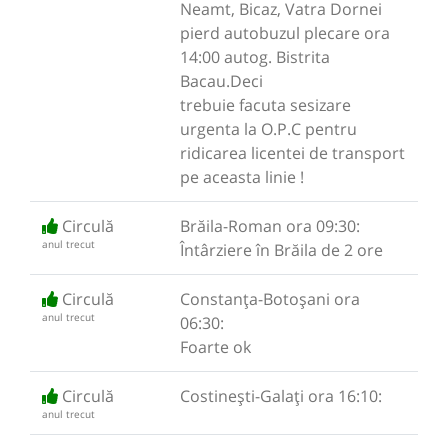
Neamt, Bicaz, Vatra Dornei
pierd autobuzul plecare ora
14:00 autog. Bistrita
Bacau.Deci
trebuie facuta sesizare
urgenta la O.P.C pentru
ridicarea licentei de transport
pe aceasta linie !
Circulă
Brăila-Roman ora 09:30:
anul trecut
Întârziere în Brăila de 2 ore
Circulă
Constanța-Botoșani ora
anul trecut
06:30:
Foarte ok
Circulă
Costinești-Galați ora 16:10:
anul trecut