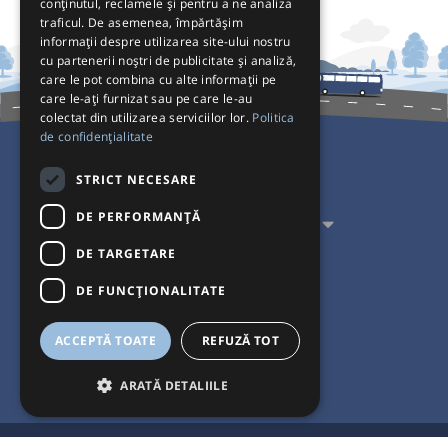
conținutul, reclamele și pentru a ne analiza
traficul. De asemenea, împărtășim
informații despre utilizarea site-ului nostru
cu partenerii noștri de publicitate și analiză,
care le pot combina cu alte informații pe
care le-ați furnizat sau pe care le-au
colectat din utilizarea serviciilor lor.
Politica
de confidențialitate
Pentru Călători
STRICT NECESARE
DE PERFORMANȚĂ
Pentru Transportatori
DE TARGETARE
Interacționăm
DE FUNCŢIONALITATE
Acceptăm plăți cu
ACCEPTĂ TOATE
REFUZĂ TOT
ARATĂ DETALIILE
®
© Bileteria 2004-2026 | Autogari.RO
este marcă înregistrată a Bileteria