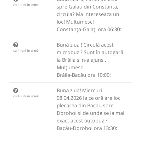
cu 2 luni în urmă
spre Galati din Constanta,
circula? Ma intereseaza un
loc! Multumesc!
Constanța-Galați ora 06:30:
Bună ziua ! Circulă acest
cu 4 luni în urmă
microbuz ? Sunt în autogară
la Brăila și n-a ajuns .
Mulțumesc
Brăila-Bacău ora 10:00:
Buna ziua! Miercuri
cu 4 luni în urmă
08.04.2026 la ce oră are loc
plecarea din Bacau spre
Dorohoi si de unde se ia mai
exact acest autobuz ?
Bacău-Dorohoi ora 13:30: