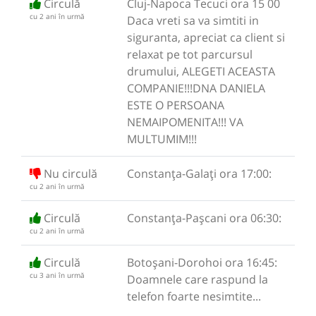
Circulă
Cluj-Napoca Tecuci ora 15 00
cu 2 ani în urmă
Daca vreti sa va simtiti in
siguranta, apreciat ca client si
relaxat pe tot parcursul
drumului, ALEGETI ACEASTA
COMPANIE!!!DNA DANIELA
ESTE O PERSOANA
NEMAIPOMENITA!!! VA
MULTUMIM!!!
Nu circulă
Constanța-Galați ora 17:00:
cu 2 ani în urmă
Circulă
Constanța-Pașcani ora 06:30:
cu 2 ani în urmă
Circulă
Botoșani-Dorohoi ora 16:45:
cu 3 ani în urmă
Doamnele care raspund la
telefon foarte nesimtite...