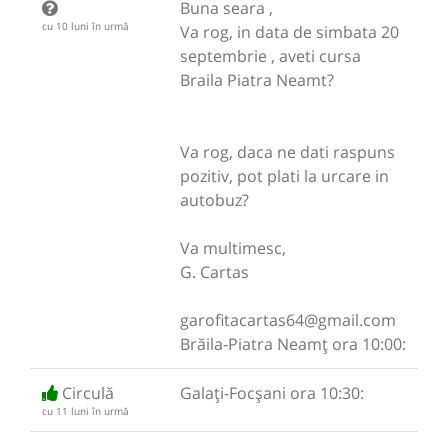
Buna seara ,
cu 10 luni în urmă
Va rog, in data de simbata 20
septembrie , aveti cursa
Braila Piatra Neamt?
Va rog, daca ne dati raspuns
pozitiv, pot plati la urcare in
autobuz?
Va multimesc,
G. Cartas
garofitacartas64@gmail.com
Brăila-Piatra Neamț ora 10:00:
Circulă
Galați-Focșani ora 10:30:
cu 11 luni în urmă