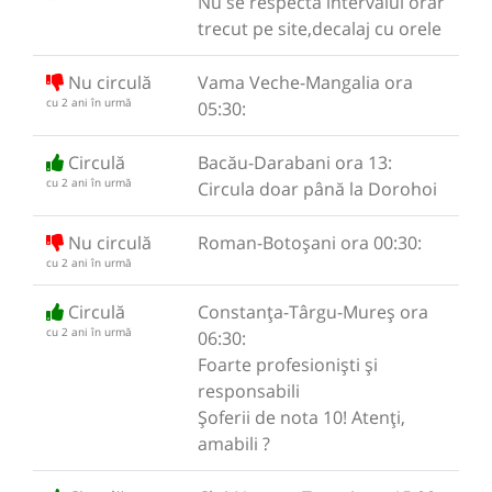
Nu se respectă intervalul orar
trecut pe site,decalaj cu orele
Nu circulă
Vama Veche-Mangalia ora
cu 2 ani în urmă
05:30:
Circulă
Bacău-Darabani ora 13:
cu 2 ani în urmă
Circula doar până la Dorohoi
Nu circulă
Roman-Botoșani ora 00:30:
cu 2 ani în urmă
Circulă
Constanța-Târgu-Mureș ora
cu 2 ani în urmă
06:30:
Foarte profesioniști și
responsabili
Șoferii de nota 10! Atenți,
amabili ?