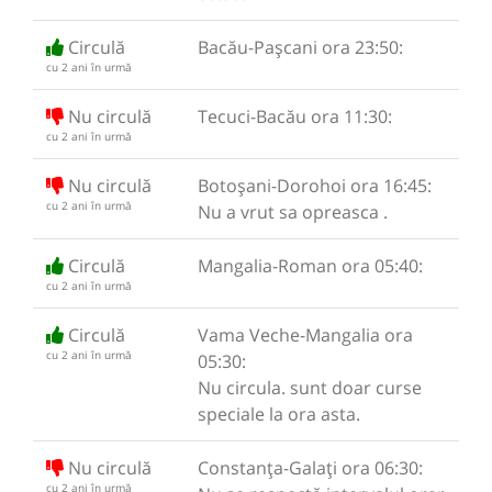
Circulă
Bacău-Pașcani ora 23:50:
cu 2 ani în urmă
Nu circulă
Tecuci-Bacău ora 11:30:
cu 2 ani în urmă
Nu circulă
Botoșani-Dorohoi ora 16:45:
cu 2 ani în urmă
Nu a vrut sa opreasca .
Circulă
Mangalia-Roman ora 05:40:
cu 2 ani în urmă
Circulă
Vama Veche-Mangalia ora
cu 2 ani în urmă
05:30:
Nu circula. sunt doar curse
speciale la ora asta.
Nu circulă
Constanța-Galați ora 06:30:
cu 2 ani în urmă