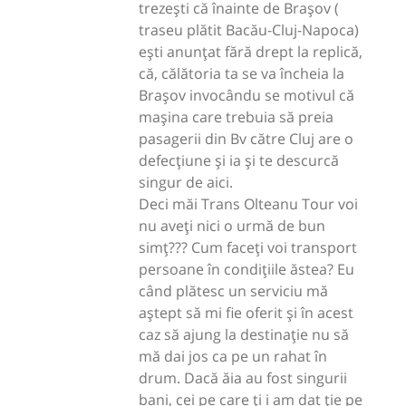
trezești că înainte de Brașov (
traseu plătit Bacău-Cluj-Napoca)
ești anunțat fără drept la replică,
că, călătoria ta se va încheia la
Brașov invocându se motivul că
mașina care trebuia să preia
pasagerii din Bv către Cluj are o
defecțiune și ia și te descurcă
singur de aici.
Deci măi Trans Olteanu Tour voi
nu aveți nici o urmă de bun
simț??? Cum faceți voi transport
persoane în condițiile ăstea? Eu
când plătesc un serviciu mă
aștept să mi fie oferit și în acest
caz să ajung la destinație nu să
mă dai jos ca pe un rahat în
drum. Dacă ăia au fost singurii
bani, cei pe care ți i am dat ție pe