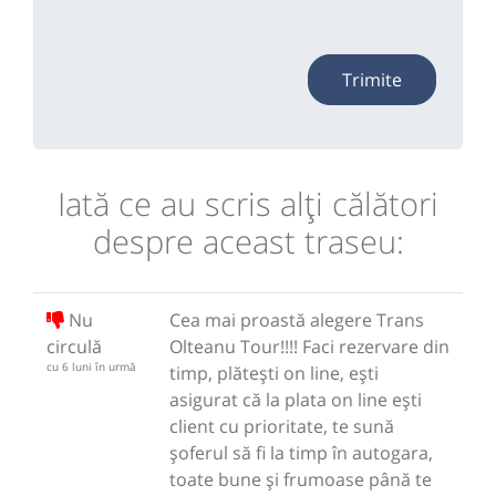
Trimite
Iată ce au scris alţi călători
despre aceast traseu:
Nu
Cea mai proastă alegere Trans
circulă
Olteanu Tour!!!! Faci rezervare din
cu 6 luni în urmă
timp, plătești on line, ești
asigurat că la plata on line ești
client cu prioritate, te sună
șoferul să fi la timp în autogara,
toate bune și frumoase până te