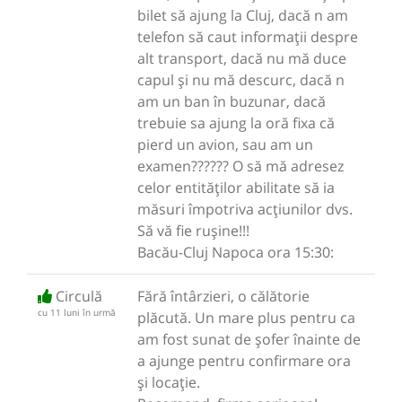
bilet să ajung la Cluj, dacă n am
telefon să caut informații despre
alt transport, dacă nu mă duce
capul și nu mă descurc, dacă n
am un ban în buzunar, dacă
trebuie sa ajung la oră fixa că
pierd un avion, sau am un
examen?????? O să mă adresez
celor entităților abilitate să ia
măsuri împotriva acțiunilor dvs.
Să vă fie rușine!!!
Bacău-Cluj Napoca ora 15:30:
Circulă
Fără întârzieri, o călătorie
cu 11 luni în urmă
plăcută. Un mare plus pentru ca
am fost sunat de șofer înainte de
a ajunge pentru confirmare ora
și locație.