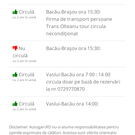
Circulă
Bacău-Brașov ora 15:30:
cu 2 ani în urmă
Firma de transport persoane
Trans Olteanu tour circula
necondiționat
Nu
Bacău-Brașov ora 15:30:
circulă
cu 2 ani în urmă
Circulă
Vaslui-Bacău ora 7 00 : 14 00
cu 2 ani în urmă
circula doar pe bază de rezervări
la nr 0729770870
Circulă
Vaslui-Bacău ora 14:00:
cu 2 ani în urmă
Disclaimer: Autogari.RO nu-si asuma responsabilitatea pentru
opiniile exprimate de călători. Acestea sunt oferite orientativ