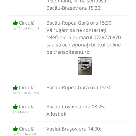
Recomand, firma serioasa!
Bacău-Brașov ora 15:30:
Circulă
Bacău-Rupea Gară ora 15:30:
cu 11 luni în urmă
Vă rugăm să ne contactați
telefonic la numărul 0729770870
sau să achiziționați biletul online
pe transolteanu.ro
Circulă
Bacău-Rupea Gară ora 15:30:
cu 11 luni în urmă
Circulă
Bacău-Covasna ora 08:25:
anul trecut
A fost ok
Circulă
Vaslui-Brașov ora 14:00:
cu 2 ani în urmă