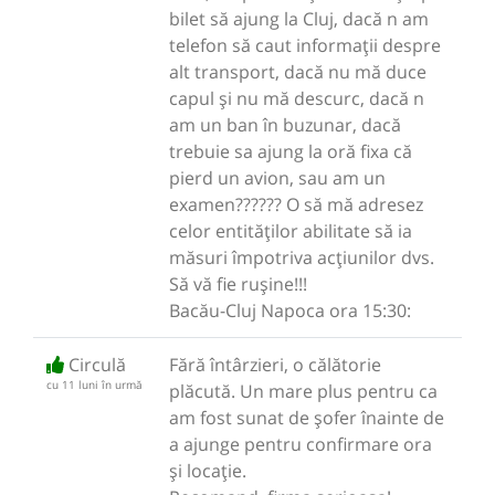
bilet să ajung la Cluj, dacă n am
telefon să caut informații despre
alt transport, dacă nu mă duce
capul și nu mă descurc, dacă n
am un ban în buzunar, dacă
trebuie sa ajung la oră fixa că
pierd un avion, sau am un
examen?????? O să mă adresez
celor entităților abilitate să ia
măsuri împotriva acțiunilor dvs.
Să vă fie rușine!!!
Bacău-Cluj Napoca ora 15:30:
Circulă
Fără întârzieri, o călătorie
cu 11 luni în urmă
plăcută. Un mare plus pentru ca
am fost sunat de șofer înainte de
a ajunge pentru confirmare ora
și locație.