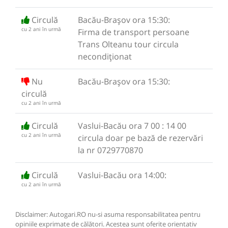
Circulă
Bacău-Brașov ora 15:30:
cu 2 ani în urmă
Firma de transport persoane
Trans Olteanu tour circula
necondiționat
Nu
Bacău-Brașov ora 15:30:
circulă
cu 2 ani în urmă
Circulă
Vaslui-Bacău ora 7 00 : 14 00
cu 2 ani în urmă
circula doar pe bază de rezervări
la nr 0729770870
Circulă
Vaslui-Bacău ora 14:00:
cu 2 ani în urmă
Disclaimer: Autogari.RO nu-si asuma responsabilitatea pentru
opiniile exprimate de călători. Acestea sunt oferite orientativ