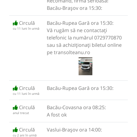
Recomand, firma serioasa!
Bacău-Brașov ora 15:30:
Circulă
Bacău-Rupea Gară ora 15:30:
cu 11 luni în urmă
Vă rugăm să ne contactați
telefonic la numărul 0729770870
sau să achiziționați biletul online
pe transolteanu.ro
Circulă
Bacău-Rupea Gară ora 15:30:
cu 11 luni în urmă
Circulă
Bacău-Covasna ora 08:25:
anul trecut
A fost ok
Circulă
Vaslui-Brașov ora 14:00:
cu 2 ani în urmă