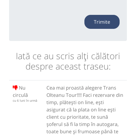
Trimite
Iată ce au scris alţi călători
despre aceast traseu:
Nu
Cea mai proastă alegere Trans
circulă
Olteanu Tour!!!! Faci rezervare din
cu 6 luni în urmă
timp, plătești on line, ești
asigurat că la plata on line ești
client cu prioritate, te sună
șoferul să fi la timp în autogara,
toate bune și frumoase până te