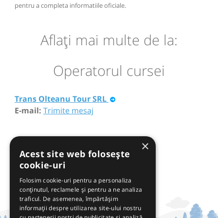
pentru a completa informatiile oficiale.
Aflaţi mai multe de la:
Operatorul cursei
Trans Olteanu Tour SRL
E-mail:
Trimite mesaj
×
Acest site web folosește
cookie-uri
Folosim cookie-uri pentru a personaliza
conținutul, reclamele și pentru a ne analiza
traficul. De asemenea, împărtășim
informații despre utilizarea site-ului nostru
cu partenerii noștri de publicitate și analiză,