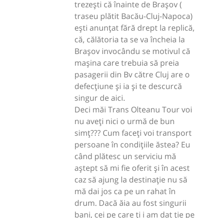
trezești că înainte de Brașov (
traseu plătit Bacău-Cluj-Napoca)
ești anunțat fără drept la replică,
că, călătoria ta se va încheia la
Brașov invocându se motivul că
mașina care trebuia să preia
pasagerii din Bv către Cluj are o
defecțiune și ia și te descurcă
singur de aici.
Deci măi Trans Olteanu Tour voi
nu aveți nici o urmă de bun
simț??? Cum faceți voi transport
persoane în condițiile ăstea? Eu
când plătesc un serviciu mă
aștept să mi fie oferit și în acest
caz să ajung la destinație nu să
mă dai jos ca pe un rahat în
drum. Dacă ăia au fost singurii
bani, cei pe care ți i am dat ție pe