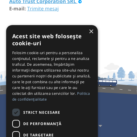
Auto Trust Corporation SRL
E-mail:
Trimite mesaj
×
Acest site web folosește
cookie-uri
Folosim cookie-uri pentru a personaliza
conținutul, reclamele și pentru a ne analiza
traficul. De asemenea, împărtășim
informații despre utilizarea site-ului nostru
cu partenerii noștri de publicitate și analiză,
care le pot combina cu alte informații pe
care le-ați furnizat sau pe care le-au
colectat din utilizarea serviciilor lor.
Politica
de confidențialitate
Pentru Călători
STRICT NECESARE
DE PERFORMANȚĂ
Pentru Transportatori
DE TARGETARE