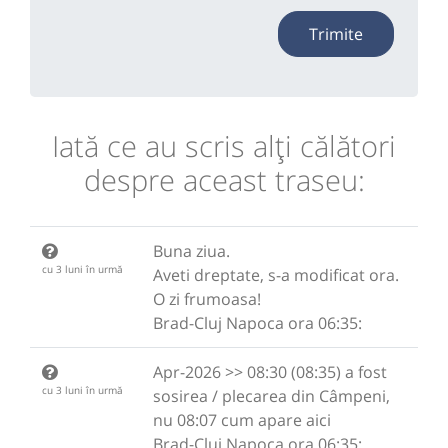
Trimite
Iată ce au scris alţi călători
despre aceast traseu:
Buna ziua.
cu 3 luni în urmă
Aveti dreptate, s-a modificat ora.
O zi frumoasa!
Brad-Cluj Napoca ora 06:35:
Apr-2026 >> 08:30 (08:35) a fost
cu 3 luni în urmă
sosirea / plecarea din Câmpeni,
nu 08:07 cum apare aici
Brad-Cluj Napoca ora 06:35: