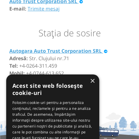
Auto Trust Corporation SRL
E-mail:
Trimite mesaj
Staţia de sosire
Autogara Auto Trust Corporation SRL
Adresă:
Str. Clujului nr.71
Tel:
+4-0264-311.459
Mobil:
+4-0744-613.652
×
Acest site web folosește
cookie-uri
Folosim cookie-uri pentru a personaliza
conținutul, reclamele și pentru a ne analiza
traficul. De asemenea, împărtășim
informații despre utilizarea site-ului nostru
cu partenerii noștri de publicitate și analiză,
care le pot combina cu alte informații pe
care le-ați furnizat sau pe care le-au