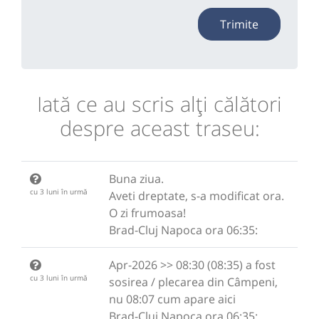
Trimite
Iată ce au scris alţi călători
despre aceast traseu:
Buna ziua.
cu 3 luni în urmă
Aveti dreptate, s-a modificat ora.
O zi frumoasa!
Brad-Cluj Napoca ora 06:35:
Apr-2026 >> 08:30 (08:35) a fost
cu 3 luni în urmă
sosirea / plecarea din Câmpeni,
nu 08:07 cum apare aici
Brad-Cluj Napoca ora 06:35: