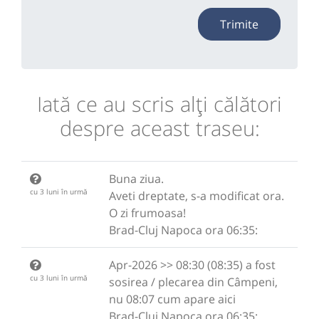
Trimite
Iată ce au scris alţi călători
despre aceast traseu:
Buna ziua.
cu 3 luni în urmă
Aveti dreptate, s-a modificat ora.
O zi frumoasa!
Brad-Cluj Napoca ora 06:35:
Apr-2026 >> 08:30 (08:35) a fost
cu 3 luni în urmă
sosirea / plecarea din Câmpeni,
nu 08:07 cum apare aici
Brad-Cluj Napoca ora 06:35: