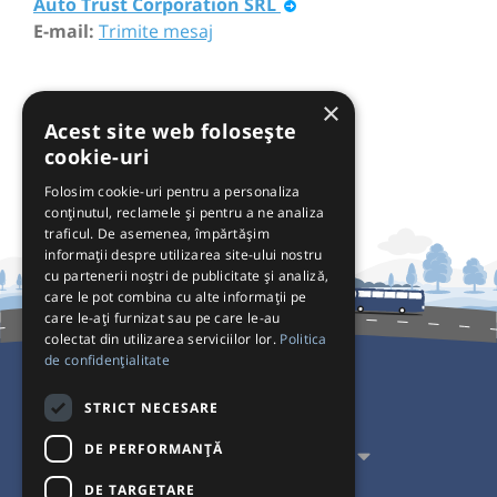
Auto Trust Corporation SRL
E-mail:
Trimite mesaj
×
Acest site web folosește
cookie-uri
Folosim cookie-uri pentru a personaliza
conținutul, reclamele și pentru a ne analiza
traficul. De asemenea, împărtășim
informații despre utilizarea site-ului nostru
cu partenerii noștri de publicitate și analiză,
care le pot combina cu alte informații pe
care le-ați furnizat sau pe care le-au
colectat din utilizarea serviciilor lor.
Politica
de confidențialitate
Pentru Călători
STRICT NECESARE
DE PERFORMANȚĂ
Pentru Transportatori
DE TARGETARE