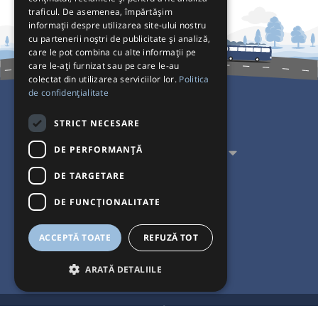
traficul. De asemenea, împărtășim
informații despre utilizarea site-ului nostru
cu partenerii noștri de publicitate și analiză,
care le pot combina cu alte informații pe
care le-ați furnizat sau pe care le-au
colectat din utilizarea serviciilor lor.
Politica
de confidențialitate
Pentru Călători
STRICT NECESARE
DE PERFORMANȚĂ
Pentru Transportatori
DE TARGETARE
Interacționăm
DE FUNCŢIONALITATE
Acceptăm plăți cu
ACCEPTĂ TOATE
REFUZĂ TOT
ARATĂ DETALIILE
®
© Bileteria 2004-2026 | Autogari.RO
este marcă înregistrată a Bileteria