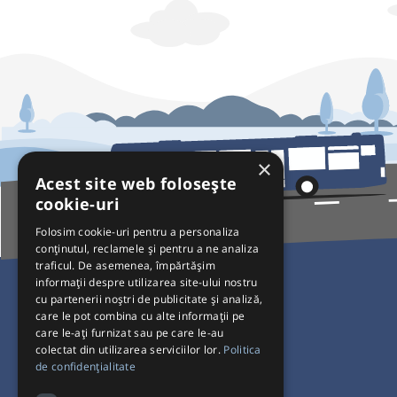
×
Acest site web folosește
cookie-uri
Folosim cookie-uri pentru a personaliza
conținutul, reclamele și pentru a ne analiza
traficul. De asemenea, împărtășim
Pentru Călători
informații despre utilizarea site-ului nostru
cu partenerii noștri de publicitate și analiză,
Curse autobuz
care le pot combina cu alte informații pe
care le-ați furnizat sau pe care le-au
Plecări/Sosiri
colectat din utilizarea serviciilor lor.
Politica
Program operatori
de confidențialitate
Termeni și condiții