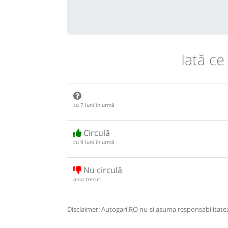
Iată ce
cu 7 luni în urmă
Circulă
cu 9 luni în urmă
Nu circulă
anul trecut
Disclaimer: Autogari.RO nu-si asuma responsabilitatea 