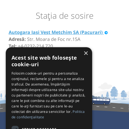
Staţia de sosire
Autogara Iasi Vest Metchim SA (Pacurari)
Adresă:
Str. Moara de Foc nr.15A
Tel:
+4-0232-214.720
×
Acest site web folosește
cookie-uri
Folosim cookie-uri pentru a personaliza
conținutul, reclamele și pentru a ne analiza
traficul. De asemenea, împărtășim
informații despre utilizarea site-ului nostru
cu partenerii noștri de publicitate și analiză,
care le pot combina cu alte informații pe
care le-ați furnizat sau pe care le-au
colectat din utilizarea serviciilor lor.
Politica
de confidențialitate