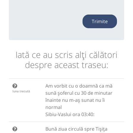
Trimite
Iată ce au scris alţi călători
despre aceast traseu:
Am vorbit cu o doamnă ca mă
luna trecută
sună șoferul cu 30 de minutar
înainte nu m-aș sunat nu îi
normal
Sibiu-Vaslui ora 03:40:
Bună ziua circulă spre Tișița