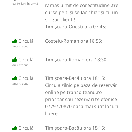
cu 10 luni în urmă
rămas uimit de corectitudine ,trei
curse pe zi și se fac chiar și cu un
singur client!!
Timișoara-Onești ora 07:45:
Circulă
Coșteiu-Roman ora 18:55:
anul trecut
Circulă
Timișoara-Roman ora 18:30:
anul trecut
Circulă
Timișoara-Bacău ora 18:15:
anul trecut
Circula zilnic pe bază de rezervări
online pe transolteanu.ro
prioritar sau rezervări telefonice
0729770870 dacă mai sunt locuri
libere
Circulă
Timișoara-Bacău ora 18:15: