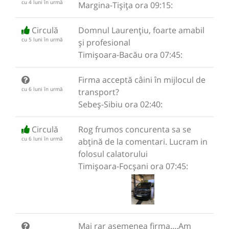
cu 4 luni în urmă
Margina-Tișița ora 09:15:
Circulă
Domnul Laurențiu, foarte amabil
cu 5 luni în urmă
și profesional
Timișoara-Bacău ora 07:45:
Firma acceptă câini în mijlocul de
cu 6 luni în urmă
transport?
Sebeș-Sibiu ora 02:40:
Circulă
Rog frumos concurenta sa se
cu 6 luni în urmă
abțină de la comentari. Lucram in
folosul calatorului
Timișoara-Focșani ora 07:45:
Mai rar asemenea firma....Am