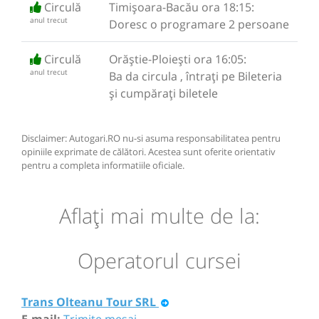
Circulă
Timișoara-Bacău ora 18:15:
anul trecut
Doresc o programare 2 persoane
Circulă
Orăștie-Ploiești ora 16:05:
anul trecut
Ba da circula , întrați pe Bileteria
și cumpărați biletele
Disclaimer: Autogari.RO nu-si asuma responsabilitatea pentru
opiniile exprimate de călători. Acestea sunt oferite orientativ
pentru a completa informatiile oficiale.
Aflaţi mai multe de la:
Operatorul cursei
Trans Olteanu Tour SRL
E-mail:
Trimite mesaj