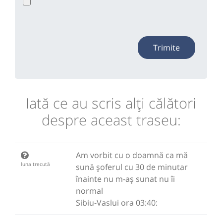
Trimite
Iată ce au scris alţi călători
despre aceast traseu:
Am vorbit cu o doamnă ca mă
luna trecută
sună șoferul cu 30 de minutar
înainte nu m-aș sunat nu îi
normal
Sibiu-Vaslui ora 03:40: