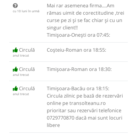
Mai rar asemenea firma....Am
cu 10 luni în urmă
rămas uimit de corectitudine ,trei
curse pe zi și se fac chiar și cu un
singur client!!
Timișoara-Onești ora 07:45:
Circulă
Coșteiu-Roman ora 18:55:
anul trecut
Circulă
Timișoara-Roman ora 18:30:
anul trecut
Circulă
Timișoara-Bacău ora 18:15:
anul trecut
Circula zilnic pe bază de rezervări
online pe transolteanu.ro
prioritar sau rezervări telefonice
0729770870 dacă mai sunt locuri
libere