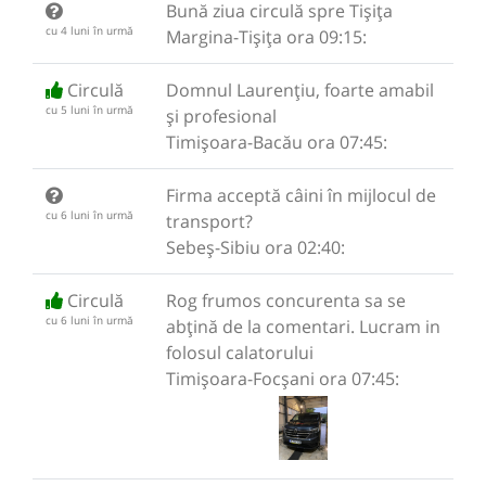
Bună ziua circulă spre Tișița
cu 4 luni în urmă
Margina-Tișița ora 09:15:
Circulă
Domnul Laurențiu, foarte amabil
cu 5 luni în urmă
și profesional
Timișoara-Bacău ora 07:45:
Firma acceptă câini în mijlocul de
cu 6 luni în urmă
transport?
Sebeș-Sibiu ora 02:40:
Circulă
Rog frumos concurenta sa se
cu 6 luni în urmă
abțină de la comentari. Lucram in
folosul calatorului
Timișoara-Focșani ora 07:45: