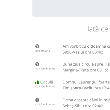
Iată ce
Am vorbit cu o doamnă ca
luna trecută
Sibiu-Vaslui ora 03:40:
Bună ziua circulă spre Tiș
cu 4 luni în urmă
Margina-Tișița ora 09:15:
Circulă
Domnul Laurențiu, foarte 
cu 5 luni în urmă
Timișoara-Bacău ora 07:4
Firma acceptă câini în mij
cu 6 luni în urmă
Sebeș-Sibiu ora 02:40: