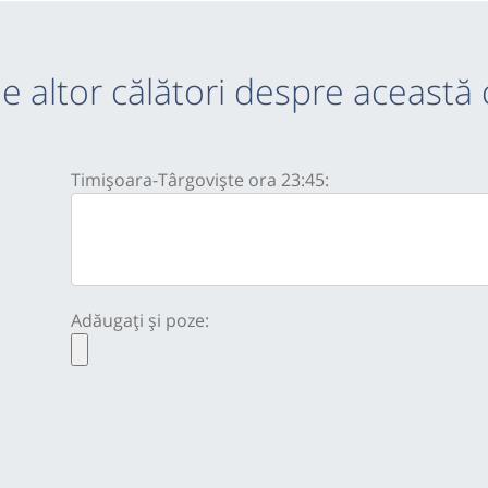
e altor călători despre această 
Timișoara-Târgoviște ora 23:45:
Adăugați și poze: