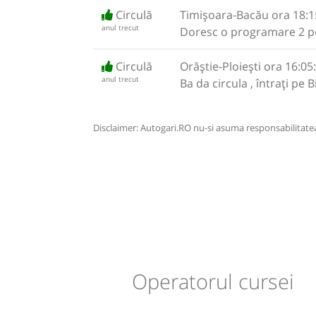
Circulă
Timișoara-Bacău ora 18:1
anul trecut
Doresc o programare 2 
Circulă
Orăștie-Ploiești ora 16:05:
anul trecut
Ba da circula , întrați pe 
Disclaimer: Autogari.RO nu-si asuma responsabilitatea 
Operatorul cursei