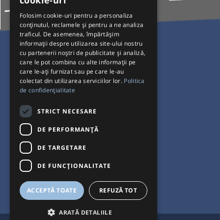
cookie-uri
Folosim cookie-uri pentru a personaliza
conținutul, reclamele și pentru a ne analiza
traficul. De asemenea, împărtășim
Pentru Călători
informații despre utilizarea site-ului nostru
cu partenerii noștri de publicitate și analiză,
Curse autobuz
care le pot combina cu alte informații pe
care le-ați furnizat sau pe care le-au
Plecări/Sosiri
colectat din utilizarea serviciilor lor.
Politica
Program operatori
de confidențialitate
Termeni și condiții
STRICT NECESARE
Setări de cookie-uri
DE PERFORMANȚĂ
DE TARGETARE
DE FUNCŢIONALITATE
ACCEPTĂ TOATE
REFUZĂ TOT
ARATĂ DETALIILE