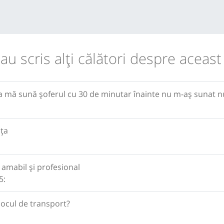
 au scris alţi călători despre aceast
 mă sună șoferul cu 30 de minutar înainte nu m-aș sunat nu
ița
amabil și profesional
5:
locul de transport?