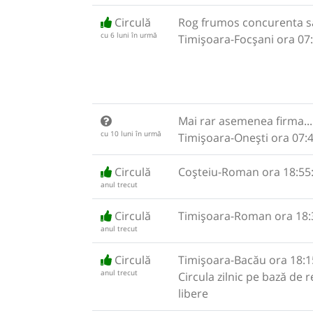
Circulă
Rog frumos concurenta sa 
cu 6 luni în urmă
Timișoara-Focșani ora 07:
Mai rar asemenea firma....
cu 10 luni în urmă
Timișoara-Onești ora 07:4
Circulă
Coșteiu-Roman ora 18:55
anul trecut
Circulă
Timișoara-Roman ora 18:
anul trecut
Circulă
Timișoara-Bacău ora 18:1
anul trecut
Circula zilnic pe bază de 
libere