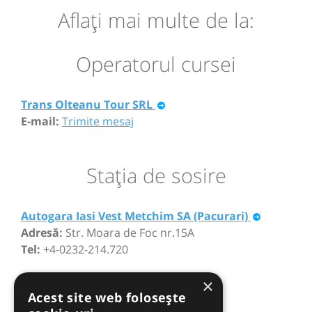
Aflaţi mai multe de la:
Operatorul cursei
Trans Olteanu Tour SRL
E-mail:
Trimite mesaj
Staţia de sosire
Autogara Iasi Vest Metchim SA (Pacurari)
Adresă:
Str. Moara de Foc nr.15A
Tel:
+4-0232-214.720
×
Acest site web folosește