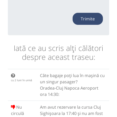
Trimite
Iată ce au scris alţi călători
despre aceast traseu:
Câte bagaje poți lua în mașină cu
cu 2 luni în urmă
un singur pasager?
Oradea-Cluj Napoca Aeroport
ora 14:30:
Nu
Am avut rezervare la cursa Cluj
circulă
Sighișoara la 17:40 și nu am fost