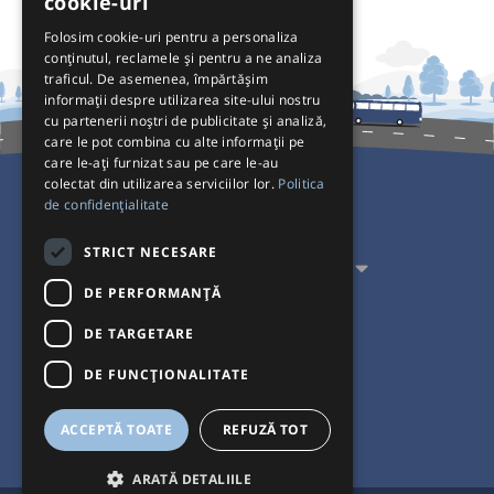
cookie-uri
Folosim cookie-uri pentru a personaliza
conținutul, reclamele și pentru a ne analiza
traficul. De asemenea, împărtășim
informații despre utilizarea site-ului nostru
cu partenerii noștri de publicitate și analiză,
care le pot combina cu alte informații pe
care le-ați furnizat sau pe care le-au
colectat din utilizarea serviciilor lor.
Politica
de confidențialitate
Pentru Călători
STRICT NECESARE
Pentru Transportatori
DE PERFORMANȚĂ
Interacționăm
DE TARGETARE
Acceptăm plăți cu
DE FUNCŢIONALITATE
ACCEPTĂ TOATE
REFUZĂ TOT
ARATĂ DETALIILE