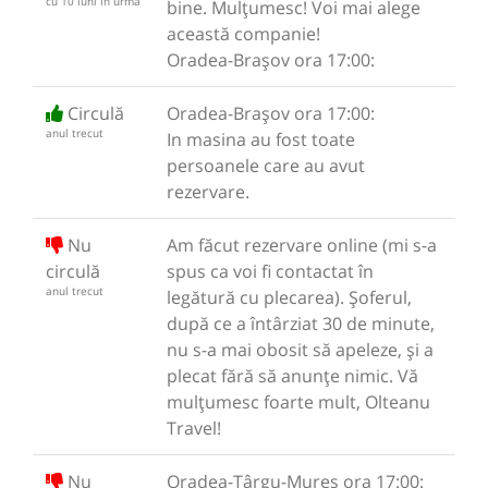
cu 10 luni în urmă
bine. Mulțumesc! Voi mai alege
această companie!
Oradea-Brașov ora 17:00:
Circulă
Oradea-Brașov ora 17:00:
anul trecut
In masina au fost toate
persoanele care au avut
rezervare.
Nu
Am făcut rezervare online (mi s-a
circulă
spus ca voi fi contactat în
anul trecut
legătură cu plecarea). Șoferul,
după ce a întârziat 30 de minute,
nu s-a mai obosit să apeleze, și a
plecat fără să anunțe nimic. Vă
mulțumesc foarte mult, Olteanu
Travel!
Nu
Oradea-Târgu-Mureș ora 17:00: