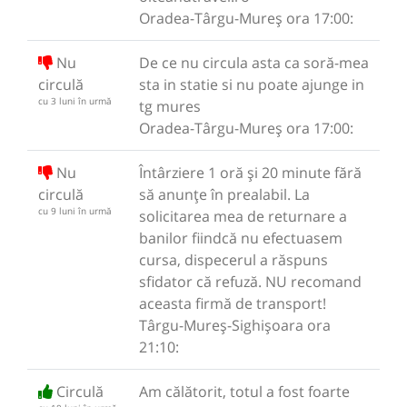
Oradea-Târgu-Mureș ora 17:00:
Nu
De ce nu circula asta ca soră-mea
circulă
sta in statie si nu poate ajunge in
cu 3 luni în urmă
tg mures
Oradea-Târgu-Mureș ora 17:00:
Nu
Întârziere 1 oră și 20 minute fără
circulă
să anunțe în prealabil. La
cu 9 luni în urmă
solicitarea mea de returnare a
banilor fiindcă nu efectuasem
cursa, dispecerul a răspuns
sfidator că refuză. NU recomand
aceasta firmă de transport!
Târgu-Mureș-Sighișoara ora
21:10:
Circulă
Am călătorit, totul a fost foarte