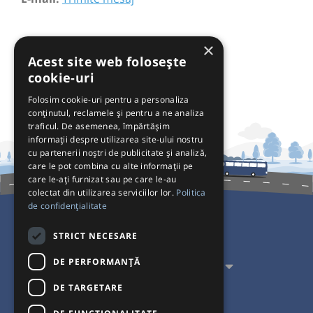
×
Acest site web folosește
cookie-uri
Folosim cookie-uri pentru a personaliza
conținutul, reclamele și pentru a ne analiza
traficul. De asemenea, împărtășim
informații despre utilizarea site-ului nostru
cu partenerii noștri de publicitate și analiză,
care le pot combina cu alte informații pe
care le-ați furnizat sau pe care le-au
colectat din utilizarea serviciilor lor.
Politica
de confidențialitate
Pentru Călători
STRICT NECESARE
DE PERFORMANȚĂ
Pentru Transportatori
DE TARGETARE
Interacționăm