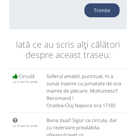
Trimite
Iată ce au scris alţi călători
despre aceast traseu:
Circulă
Soferul amabil, punctual, m a
cu 3 luni în urmă
sunat inainte cu jumatate de ora
inainte de plecare. Multumesc!!
Recomand !
Oradea-Cluj Napoca ora 17:00:
Buna ziua!! Sigur ca circula, dar
cu 3 luni în urmă
cu rezervare prealabila.
olteanutravel.ro