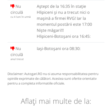
Nu
Aștept de la 16:35 în stație
circulă
Hlipiceni și nu a trecut nici o
cu 4 luni în urmă
mașină a firmei RVG! Iar la
momentul postării este 17:00
Niște măgari!!!
Hlipiceni-Botoșani ora 16:45:
Nu
Iași-Botoșani ora 08:30:
circulă
anul trecut
Disclaimer: Autogari.RO nu-si asuma responsabilitatea pentru
opiniile exprimate de călători. Acestea sunt oferite orientativ
pentru a completa informatiile oficiale.
Aflaţi mai multe de la: