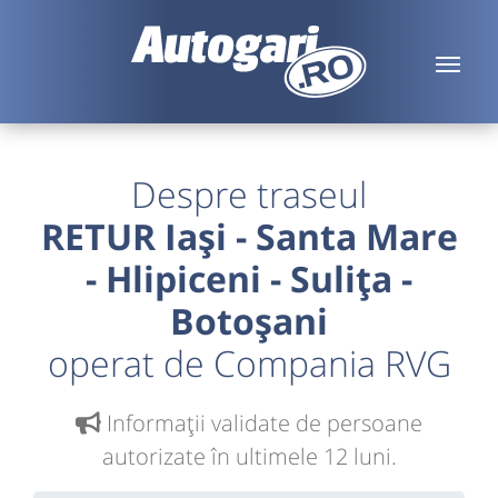
Despre traseul
RETUR Iași - Santa Mare
- Hlipiceni - Sulița -
Botoșani
operat de Compania RVG
Informaţii validate de persoane
autorizate în ultimele 12 luni.