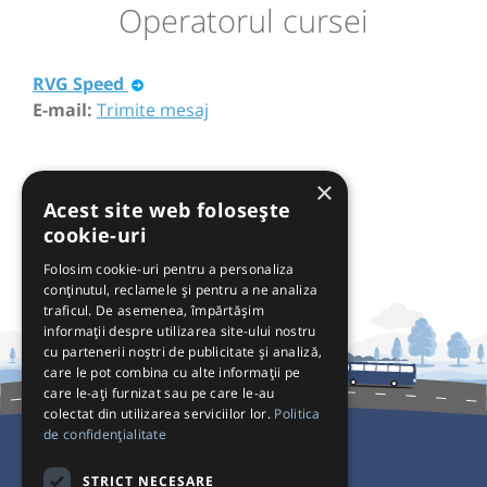
Operatorul cursei
RVG Speed
E-mail:
Trimite mesaj
×
Acest site web folosește
cookie-uri
Folosim cookie-uri pentru a personaliza
conținutul, reclamele și pentru a ne analiza
traficul. De asemenea, împărtășim
informații despre utilizarea site-ului nostru
cu partenerii noștri de publicitate și analiză,
care le pot combina cu alte informații pe
care le-ați furnizat sau pe care le-au
colectat din utilizarea serviciilor lor.
Politica
de confidențialitate
Pentru Călători
STRICT NECESARE