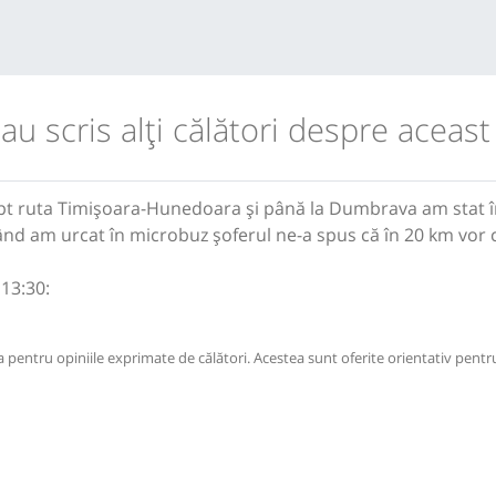
 au scris alţi călători despre aceast
pt ruta Timișoara-Hunedoara și până la Dumbrava am stat în 
când am urcat în microbuz șoferul ne-a spus că în 20 km vo
13:30:
pentru opiniile exprimate de călători. Acestea sunt oferite orientativ pentru