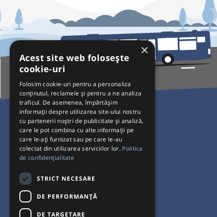
×
Acest site web folosește
cookie-uri
Folosim cookie-uri pentru a personaliza
conținutul, reclamele și pentru a ne analiza
traficul. De asemenea, împărtășim
Pentru Călători
informații despre utilizarea site-ului nostru
cu partenerii noștri de publicitate și analiză,
Curse autobuz
care le pot combina cu alte informații pe
care le-ați furnizat sau pe care le-au
Plecări/Sosiri
colectat din utilizarea serviciilor lor.
Politica
Program operatori
de confidențialitate
Termeni și condiții
STRICT NECESARE
Setări de cookie-uri
DE PERFORMANȚĂ
DE TARGETARE