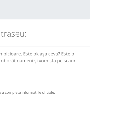
 traseu:
picioare. Este ok așa ceva? Este o
r coborât oameni și vom sta pe scaun
 a completa informatiile oficiale.