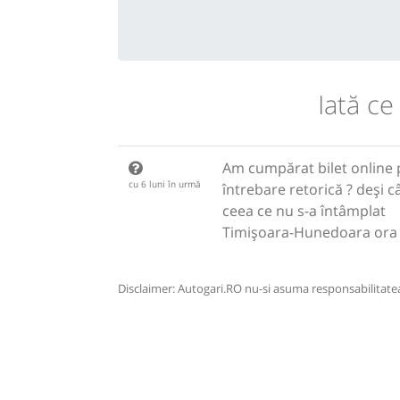
Iată ce
Am cumpărat bilet online 
cu 6 luni în urmă
întrebare retorică ? deși 
ceea ce nu s-a întâmplat
Timișoara-Hunedoara ora 
Disclaimer: Autogari.RO nu-si asuma responsabilitatea 