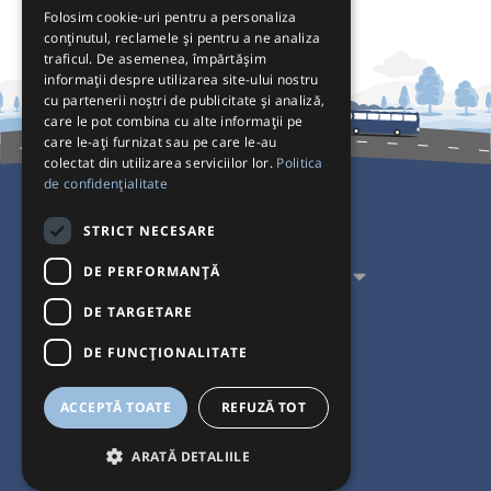
Folosim cookie-uri pentru a personaliza
conținutul, reclamele și pentru a ne analiza
traficul. De asemenea, împărtășim
informații despre utilizarea site-ului nostru
cu partenerii noștri de publicitate și analiză,
care le pot combina cu alte informații pe
care le-ați furnizat sau pe care le-au
colectat din utilizarea serviciilor lor.
Politica
de confidențialitate
Pentru Călători
STRICT NECESARE
DE PERFORMANȚĂ
Pentru Transportatori
DE TARGETARE
Interacționăm
DE FUNCŢIONALITATE
Acceptăm plăți cu
ACCEPTĂ TOATE
REFUZĂ TOT
ARATĂ DETALIILE