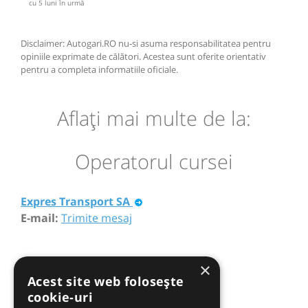
cu 5 luni în urmă
Disclaimer: Autogari.RO nu-si asuma responsabilitatea pentru
opiniile exprimate de călători. Acestea sunt oferite orientativ
pentru a completa informatiile oficiale.
Aflaţi mai multe de la:
Operatorul cursei
Expres Transport SA
E-mail:
Trimite mesaj
×
Acest site web folosește
cookie-uri