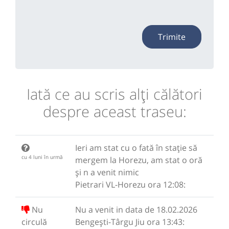
Trimite
Iată ce au scris alţi călători
despre aceast traseu:
Ieri am stat cu o fată în stație să
cu 4 luni în urmă
mergem la Horezu, am stat o oră
și n a venit nimic
Pietrari VL-Horezu ora 12:08:
Nu
Nu a venit in data de 18.02.2026
circulă
Bengești-Târgu Jiu ora 13:43: