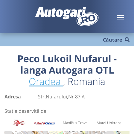
Căutare
Peco Lukoil Nufarul -
langa Autogara OTL
Oradea
, Romania
Adresa
Str.Nufarului,Nr 87 A
Stație deservită de:
MaxiBus Travel
Matei Unitrans