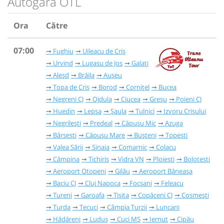
Autogara OTL
Ora
Către
07:00
Fughiu
Uileacu de Criș
Urvind
Lugașu de Jos
Galați
Aleșd
Brăila
Aușeu
Topa de Criș
Borod
Cornițel
Bucea
Negreni CJ
Ojdula
Ciucea
Greșu
Poieni CJ
Huedin
Lepșa
Șaula
Tulnici
Izvoru Crișului
Negrilești
Predeal
Căpușu Mic
Azuga
Bârsești
Căpușu Mare
Bușteni
Topești
Valea Sării
Sinaia
Comarnic
Colacu
Câmpina
Tichiriș
Vidra VN
Ploiești
Bolotești
Aeroport Otopeni
Gilău
Aeroport Băneasa
Baciu CJ
Cluj Napoca
Focșani
Feleacu
Tureni
Garoafa
Tișița
Copăceni CJ
Cosmești
Turda
Tecuci
Câmpia Turzii
Luncani
Hădăreni
Luduș
Cuci MS
Iernut
Cipău