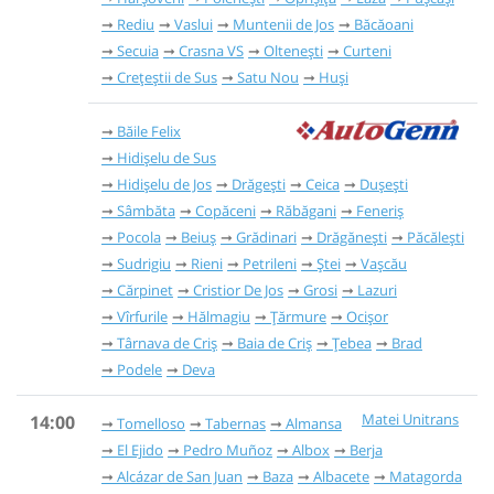
Rediu
Vaslui
Muntenii de Jos
Băcăoani
Secuia
Crasna VS
Oltenești
Curteni
Crețeștii de Sus
Satu Nou
Huși
Băile Felix
Hidișelu de Sus
Hidișelu de Jos
Drăgești
Ceica
Dușești
Sâmbăta
Copăceni
Răbăgani
Feneriș
Pocola
Beiuș
Grădinari
Drăgănești
Păcălești
Sudrigiu
Rieni
Petrileni
Ștei
Vașcău
Cărpinet
Cristior De Jos
Grosi
Lazuri
Vîrfurile
Hălmagiu
Țărmure
Ocișor
Târnava de Criș
Baia de Criș
Țebea
Brad
Podele
Deva
Matei Unitrans
14:00
Tomelloso
Tabernas
Almansa
El Ejido
Pedro Muñoz
Albox
Berja
Alcázar de San Juan
Baza
Albacete
Matagorda