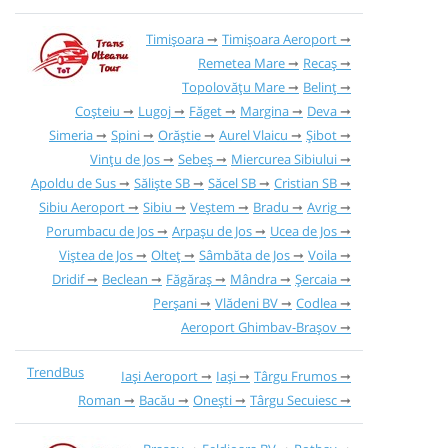
Timișoara
Timișoara Aeroport
Remetea Mare
Recaș
Topolovățu Mare
Belinț
Coșteiu
Lugoj
Făget
Margina
Deva
Simeria
Spini
Orăștie
Aurel Vlaicu
Șibot
Vințu de Jos
Sebeș
Miercurea Sibiului
Apoldu de Sus
Săliște SB
Săcel SB
Cristian SB
Sibiu Aeroport
Sibiu
Veștem
Bradu
Avrig
Porumbacu de Jos
Arpașu de Jos
Ucea de Jos
Viștea de Jos
Olteț
Sâmbăta de Jos
Voila
Dridif
Beclean
Făgăraș
Mândra
Șercaia
Perșani
Vlădeni BV
Codlea
Aeroport Ghimbav-Brașov
TrendBus
Iași Aeroport
Iași
Târgu Frumos
Roman
Bacău
Onești
Târgu Secuiesc