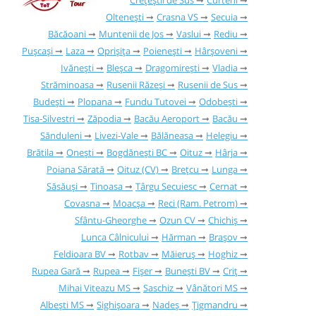
Crețeștii de Sus
Curteni
Oltenești
Crasna VS
Secuia
Băcăoani
Muntenii de Jos
Vaslui
Rediu
Pușcași
Laza
Oprișița
Poienești
Hârșoveni
Ivănești
Bleșca
Dragomirești
Vladia
Străminoasa
Rusenii Răzeși
Rusenii de Sus
Budești
Plopana
Fundu Tutovei
Odobești
Tisa-Silvestri
Zăpodia
Bacău Aeroport
Bacău
Sănduleni
Livezi-Vale
Bălăneasa
Helegiu
Brătila
Onești
Bogdănești BC
Oituz
Hârja
Poiana Sărată
Oituz (CV)
Brețcu
Lunga
Săsăuși
Tinoasa
Târgu Secuiesc
Cernat
Covasna
Moacșa
Reci (Ram. Petrom)
Sfântu-Gheorghe
Ozun CV
Chichiș
Lunca Câlnicului
Hărman
Brașov
Feldioara BV
Rotbav
Măieruș
Hoghiz
Rupea Gară
Rupea
Fișer
Bunești BV
Criț
Mihai Viteazu MS
Saschiz
Vânători MS
Albești MS
Sighișoara
Nadeș
Țigmandru