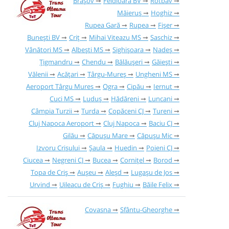
Brașov
Feldioara BV
Rotbav
Măieruș
Hoghiz
Rupea Gară
Rupea
Fișer
Bunești BV
Criț
Mihai Viteazu MS
Saschiz
Vânători MS
Albești MS
Sighișoara
Nadeș
Țigmandru
Chendu
Bălăușeri
Găieşti
Vălenii
Acățari
Târgu-Mureș
Ungheni MS
Aeroport Târgu Mureș
Ogra
Cipău
Iernut
Cuci MS
Luduș
Hădăreni
Luncani
Câmpia Turzii
Turda
Copăceni CJ
Tureni
Cluj Napoca Aeroport
Cluj Napoca
Baciu CJ
Gilău
Căpușu Mare
Căpușu Mic
Izvoru Crișului
Șaula
Huedin
Poieni CJ
Ciucea
Negreni CJ
Bucea
Cornițel
Borod
Topa de Criș
Aușeu
Aleșd
Lugașu de Jos
Urvind
Uileacu de Criș
Fughiu
Băile Felix
Covasna
Sfântu-Gheorghe