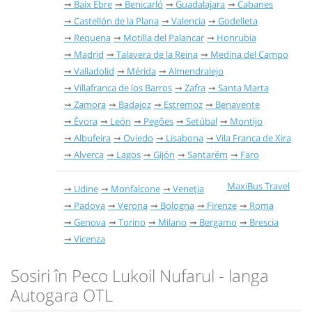
Baix Ebre
Benicarló
Guadalajara
Cabanes
Castellón de la Plana
Valencia
Godelleta
Requena
Motilla del Palancar
Honrubia
Madrid
Talavera de la Reina
Medina del Campo
Valladolid
Mérida
Almendralejo
Villafranca de los Barros
Zafra
Santa Marta
Zamora
Badajoz
Estremoz
Benavente
Évora
León
Pegões
Setúbal
Montijo
Albufeira
Oviedo
Lisabona
Vila Franca de Xira
Alverca
Lagos
Gijón
Santarém
Faro
MaxiBus Travel
Udine
Monfalcone
Veneția
Padova
Verona
Bologna
Firenze
Roma
Genova
Torino
Milano
Bergamo
Brescia
Vicenza
Sosiri în Peco Lukoil Nufarul - langa
Autogara OTL