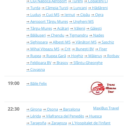
Cluj Napoca Aeroport
Tureni
Copăceni CJ
Turda
Câmpia Turzii
Luncani
Hădăreni
Luduș
Cuci MS
Iernut
Cipău
Ogra
Aeroport Târgu Mureș
Ungheni MS
Târgu-Mureș
Acățari
Vălenii
Găieşti
Bălăușeri
Chendu
Țigmandru
Nadeș
Sighișoara
Albești MS
Vânători MS
Saschiz
Mihai Viteazu MS
Criț
Bunești BV
Fișer
Rupea
Rupea Gară
Hoghiz
Măieruș
Rotbav
Feldioara BV
Brașov
Sfântu-Gheorghe
Covasna
19:00
Băile Felix
MaxiBus Travel
22:30
Girona
Osona
Barcelona
Lérida
Vilafranca del Penedès
Huesca
Taragoña
Zaragoza
L'Hospitalet de l'Infant