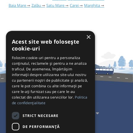
Baia Mare
Zalău
Satu Mare
Carei
Marghita
×
Acest site web folosește
cookie-uri
Folosim cookie-uri pentru a personaliza
conținutul, reclamele și pentru a ne analiza
traficul. De asemenea, împărtășim
informații despre utilizarea site-ului nostru
cu partenerii noștri de publicitate și analiză,
care le pot combina cu alte informații pe
care le-ați furnizat sau pe care le-au
colectat din utilizarea serviciilor lor.
Politica
Pentru Călători
de confidențialitate
Pentru Transportatori
STRICT NECESARE
Interacționăm
DE PERFORMANȚĂ