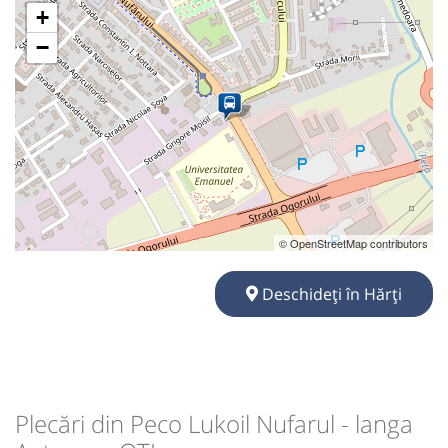
+
−
© OpenStreetMap contributors
Deschideți în Hărți
Plecări din Peco Lukoil Nufarul - langa