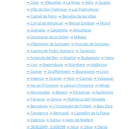
Zújar
Villacañas
La Roda
Adra
Guadix
Villa de Don Fadrique
Las Pedroñeras
Castell de Ferro
Benalúa de las Villas
Corral de Almaguer
Miguel Esteban
Motril
Granada
Salobreña
Almuñécar
Quintanar de la Orden
Málaga
Villamayor de Santiago
Horcajo de Santiago
Fuente de Pedro Naharro
Tarancón
Arganda del Rey
Madrid
Budapesta
Viena
Linz
Regensburg
Nürnberg
Heilbronn
Speyer
Soufflenheim
Bourgogne
Lyon
Valence
Orange
Nice
Cannes
Vidauban
Aix-en-Provence
Lançon-Provence
Nîmes
Montpellier
Béziers
Perpignan
Narbonne
Figueras
Girona
Vilafranca del Penedès
Barcelona
L'Hospitalet de l'Infant
Baix Ebre
Tarragona
Benicarló
Castellón de la Plana
Valencia
Xativa
Aielo de Malferit
38.822849, -0.606998
Alcoi
Oliva
Denia