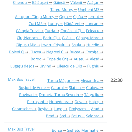
Chendu
Bălăușeri
Găieşti
Vălenii
Acățari
Târgu-Mureș
Ungheni MS
Aeroport Târgu Mureș
Ogra
Cipău
Iernut
Cuci MS
Luduș
Hădăreni
Luncani
Câmpia Turzii
Turda
Copăceni CJ
Feleacu
Cluj Napoca
Baciu CJ
Gilău
Căpușu Mare
Căpușu Mic
Izvoru Crișului
Șaula
Huedin
Poieni CJ
Ciucea
Negreni CJ
Bucea
Cornițel
Borod
Topa de Criș
Aușeu
Aleșd
Lugașu de Jos
Urvind
Uileacu de Criș
Fughiu
MaxiBus Travel
22:30
Turnu Măgurele
Alexandria
Roşiori de Vede
Caracal
Slatina
Craiova
Rovinari
Drobeta-Turnu Severin
Târgu Jiu
Petroșani
Hunedoara
Deva
Hațeg
Caransebeș
Reșița
Lugoj
Timișoara
Arad
Brad
Ștei
Beiuș
Salonta
MaxiBus Travel
Borșa
Sighetu Marmației