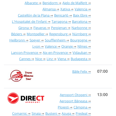
Albacete
Benidorm
Aielo de Malferit
Almansa
Xativa
Valencia
Castellón de la Plana
Benicarló
Baix Ebre
L'Hospitalet de l'Infant
Tarragona
Barcelona
Girona
Figueras
Perpignan
Narbonne
Béziers
Montpellier
Regensburg
Nürnberg
Heilbronn
Speyer
Soufflenheim
Bourgogne
Lyon
Valence
Orange
Nîmes
Lançon-Provence
Aix-en-Provence
Vidauban
Cannes
Nice
Linz
Viena
Budapesta
07:00
Băile Felix
13:00
Aeroport Otopeni
Aeroport Băneasa
Ploiești
Câmpina
Comarnic
Sinaia
Bușteni
Azuga
Predeal