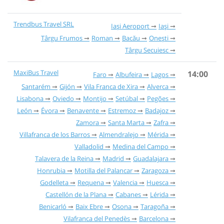
Trendbus Travel SRL
Iași Aeroport
Iași
Târgu Frumos
Roman
Bacău
Onești
Târgu Secuiesc
MaxiBus Travel
14:00
Faro
Albufeira
Lagos
Santarém
Gijón
Vila Franca de Xira
Alverca
Lisabona
Oviedo
Montijo
Setúbal
Pegões
León
Évora
Benavente
Estremoz
Badajoz
Zamora
Santa Marta
Zafra
Villafranca de los Barros
Almendralejo
Mérida
Valladolid
Medina del Campo
Talavera de la Reina
Madrid
Guadalajara
Honrubia
Motilla del Palancar
Zaragoza
Godelleta
Requena
Valencia
Huesca
Castellón de la Plana
Cabanes
Lérida
Benicarló
Baix Ebre
Osona
Taragoña
Vilafranca del Penedès
Barcelona