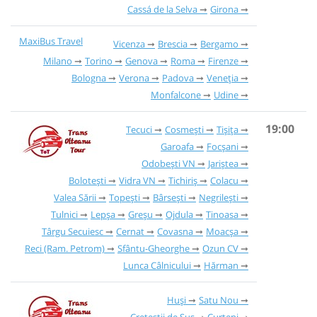
Cassá de la Selva
Girona
MaxiBus Travel
Vicenza
Brescia
Bergamo
Milano
Torino
Genova
Roma
Firenze
Bologna
Verona
Padova
Veneția
Monfalcone
Udine
19:00
Tecuci
Cosmești
Tișița
Garoafa
Focșani
Odobești VN
Jariștea
Bolotești
Vidra VN
Tichiriș
Colacu
Valea Sării
Topești
Bârsești
Negrilești
Tulnici
Lepșa
Greșu
Ojdula
Tinoasa
Târgu Secuiesc
Cernat
Covasna
Moacșa
Reci (Ram. Petrom)
Sfântu-Gheorghe
Ozun CV
Lunca Câlnicului
Hărman
Huși
Satu Nou