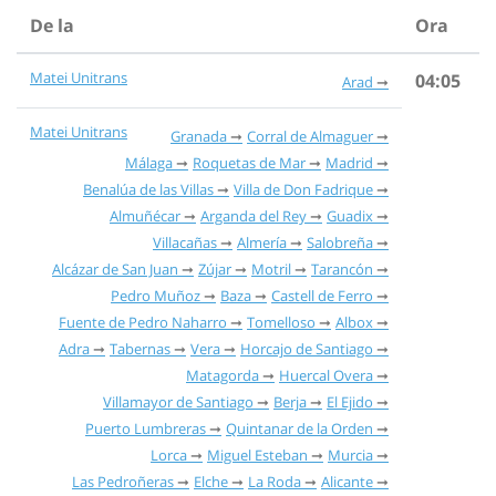
De la
Ora
Matei Unitrans
04:05
Arad
Matei Unitrans
Granada
Corral de Almaguer
Málaga
Roquetas de Mar
Madrid
Benalúa de las Villas
Villa de Don Fadrique
Almuñécar
Arganda del Rey
Guadix
Villacañas
Almería
Salobreña
Alcázar de San Juan
Zújar
Motril
Tarancón
Pedro Muñoz
Baza
Castell de Ferro
Fuente de Pedro Naharro
Tomelloso
Albox
Adra
Tabernas
Vera
Horcajo de Santiago
Matagorda
Huercal Overa
Villamayor de Santiago
Berja
El Ejido
Puerto Lumbreras
Quintanar de la Orden
Lorca
Miguel Esteban
Murcia
Las Pedroñeras
Elche
La Roda
Alicante