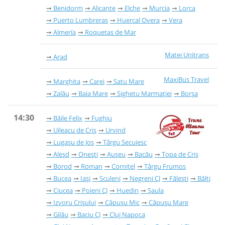
Benidorm
Alicante
Elche
Murcia
Lorca
Puerto Lumbreras
Huercal Overa
Vera
Almería
Roquetas de Mar
Matei Unitrans
Arad
MaxiBus Travel
Marghita
Carei
Satu Mare
Zalău
Baia Mare
Sighetu Marmației
Borșa
14:30
Băile Felix
Fughiu
Uileacu de Criș
Urvind
Lugașu de Jos
Târgu Secuiesc
Aleșd
Onești
Aușeu
Bacău
Topa de Criș
Borod
Roman
Cornițel
Târgu Frumos
Bucea
Iași
Sculeni
Negreni CJ
Fălești
Bălți
Ciucea
Poieni CJ
Huedin
Șaula
Izvoru Crișului
Căpușu Mic
Căpușu Mare
Gilău
Baciu CJ
Cluj Napoca