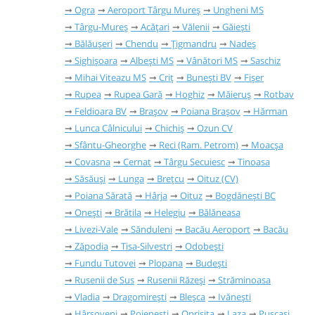
Ogra
Aeroport Târgu Mureș
Ungheni MS
Târgu-Mureș
Acățari
Vălenii
Găieşti
Bălăușeri
Chendu
Țigmandru
Nadeș
Sighișoara
Albești MS
Vânători MS
Saschiz
Mihai Viteazu MS
Criț
Bunești BV
Fișer
Rupea
Rupea Gară
Hoghiz
Măieruș
Rotbav
Feldioara BV
Brașov
Poiana Brașov
Hărman
Lunca Câlnicului
Chichiș
Ozun CV
Sfântu-Gheorghe
Reci (Ram. Petrom)
Moacșa
Covasna
Cernat
Târgu Secuiesc
Tinoasa
Săsăuși
Lunga
Brețcu
Oituz (CV)
Poiana Sărată
Hârja
Oituz
Bogdănești BC
Onești
Brătila
Helegiu
Bălăneasa
Livezi-Vale
Sănduleni
Bacău Aeroport
Bacău
Zăpodia
Tisa-Silvestri
Odobești
Fundu Tutovei
Plopana
Budești
Rusenii de Sus
Rusenii Răzeși
Străminoasa
Vladia
Dragomirești
Bleșca
Ivănești
Hârșoveni
Poienești
Oprișița
Laza
Pușcași